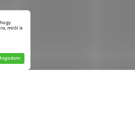
 hogy
a, miről is
lfogadom
l megadásával elfogadja az
adatvédelmi feltételeket.
iratkozás