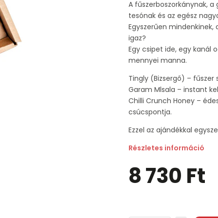
A fűszerboszorkánynak, a 
tesónak és az egész nagy
Egyszerűen mindenkinek, a
igaz?
Egy csipet ide, egy kanál o
mennyei manna.
Tingly (Bizsergő)
– fűszer 
Garam Mlsala – instant kel
Chilli Crunch Honey – éde
csúcspontja.
Ezzel az ajándékkal egysz
Részletes információ
8 730 Ft