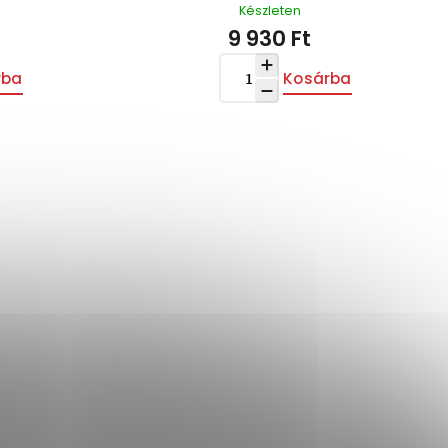
Készleten
9 930 Ft
rba
Kosárba