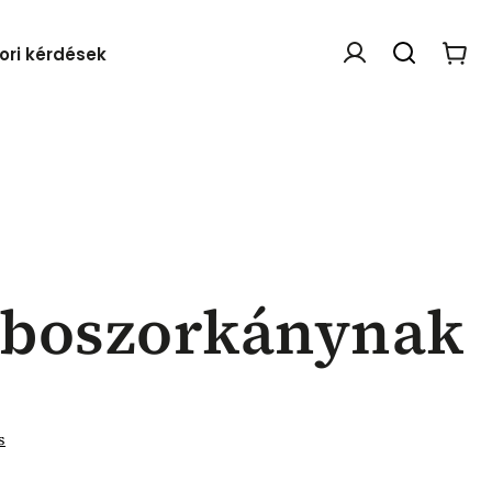
ori kérdések
Webáruház értékelése
rboszorkánynak
s