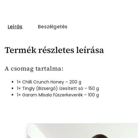
Leírás
Beszélgetés
Termék részletes leírása
A csomag tartalma:
1× Chilli Crunch Honey – 200 g
1×
Tingly (Bizsergő)
ízesített só – 150 g
1× Garam Mlsala fűszerkeverék – 100 g