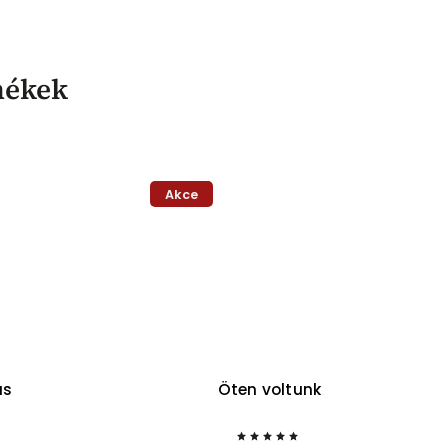
mékek
Akce
as
Öten voltunk