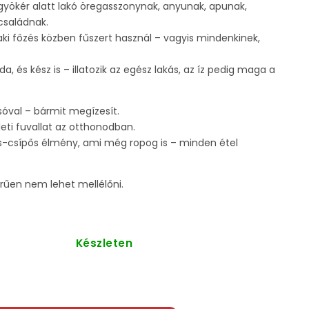
gyökér alatt lakó öregasszonynak, anyunak, apunak,
családnak.
ki főzés közben fűszert használ – vagyis mindenkinek,
da, és kész is – illatozik az egész lakás, az íz pedig maga a
sóval – bármit megízesít.
eti fuvallat az otthonodban.
s-csípős élmény, ami még ropog is – minden étel
erűen nem lehet mellélőni.
Készleten