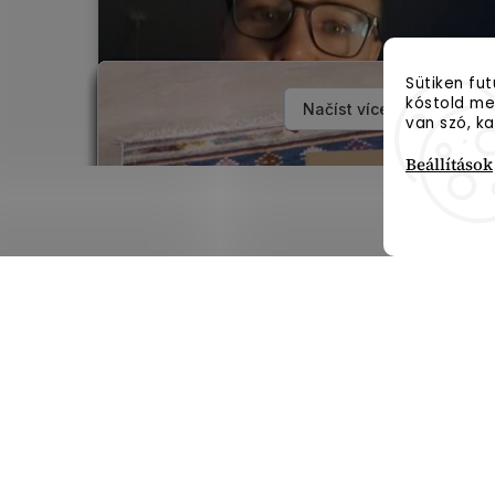
Sütiken fu
kóstold meg
van szó, ka
Beállítások
Feliratkozás hírl
Adja meg az e-mail címét, és mi tájékoztatást kü