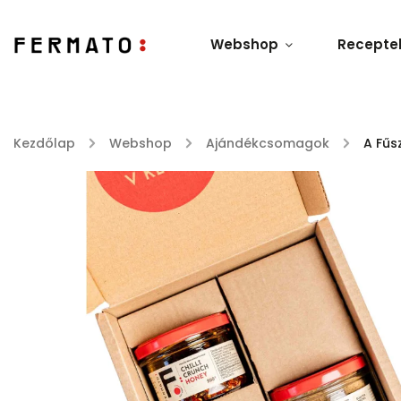
Webshop
Recepte
Kezdőlap
/
Webshop
/
Ajándékcsomagok
/
A Fűs