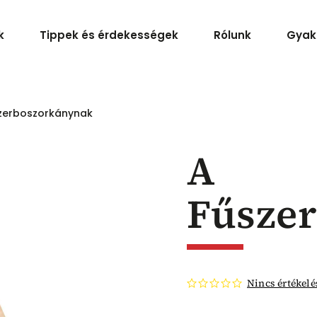
k
Tippek és érdekességek
Rólunk
Gyak
zerboszorkánynak
A
Fűsze
Nincs értékelé