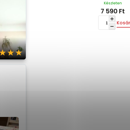
Készleten
7 590 Ft
Kosá