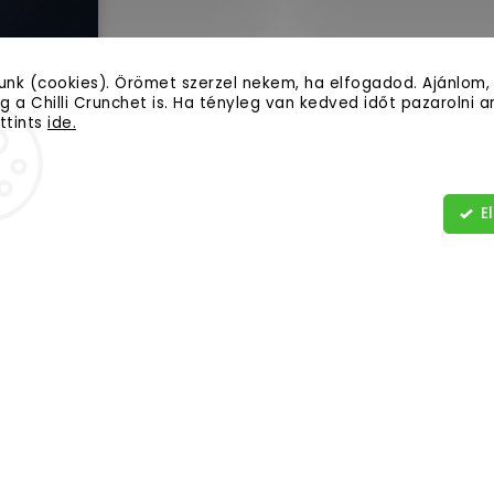
tunk (cookies). Örömet szerzel nekem, ha elfogadod. Ajánlom,
 a Chilli Crunchet is. Ha tényleg van kedved időt pazarolni arr
ttints
ide.
E
evélre
ldünk webáruházunk új termékeiről.
Az e-mai
Fel