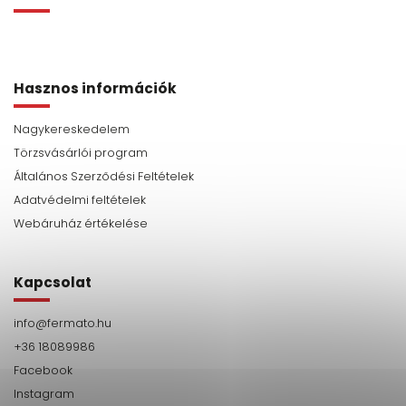
Hasznos információk
Nagykereskedelem
Törzsvásárlói program
Általános Szerződési Feltételek
Adatvédelmi feltételek
Webáruház értékelése
Kapcsolat
info
@
fermato.hu
+36 18089986
Facebook
Instagram