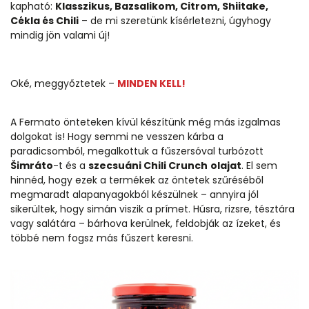
kapható:
Klasszikus, Bazsalikom, Citrom, Shiitake,
Cékla és Chili
– de mi szeretünk kísérletezni, úgyhogy
mindig jön valami új!
Oké, meggyőztetek –
MINDEN KELL!
A Fermato önteteken kívül készítünk még más izgalmas
dolgokat is! Hogy semmi ne vesszen kárba a
paradicsomból, megalkottuk a fűszersóval turbózott
Šimráto
-t és a
szecsuáni Chili Crunch
olajat
. El sem
hinnéd, hogy ezek a termékek az öntetek szűréséből
megmaradt alapanyagokból készülnek – annyira jól
sikerültek, hogy simán viszik a prímet. Húsra, rizsre, tésztára
vagy salátára – bárhova kerülnek, feldobják az ízeket, és
többé nem fogsz más fűszert keresni.