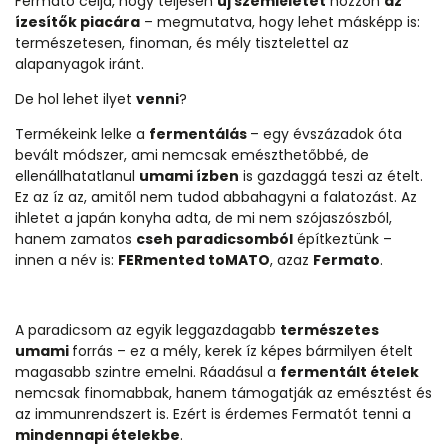
Fermato célja, hogy teljesen
új szemléletet
hozzon
az
ízesítők piacára
– megmutatva, hogy lehet másképp is:
természetesen, finoman, és mély tisztelettel az
alapanyagok iránt.
De hol lehet ilyet
venni
?
Termékeink lelke a
fermentálás
– egy évszázadok óta
bevált módszer, ami nemcsak emészthetőbbé, de
ellenállhatatlanul
umami ízben
is gazdaggá teszi az ételt.
Ez az íz az, amitől nem tudod abbahagyni a falatozást. Az
ihletet a japán konyha adta, de mi nem szójaszószból,
hanem zamatos
cseh paradicsomból
építkeztünk –
innen a név is:
FERmented toMATO
, azaz
Fermato
.
A paradicsom az egyik leggazdagabb
természetes
umami
forrás – ez a mély, kerek íz képes bármilyen ételt
magasabb szintre emelni. Ráadásul a
fermentált ételek
nemcsak finomabbak, hanem támogatják az emésztést és
az immunrendszert is. Ezért is érdemes Fermatót tenni a
mindennapi ételekbe
.