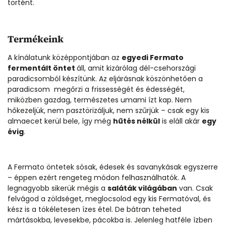
történt.
Termékeink
A kínálatunk középpontjában az
egyedi Fermato
fermentált öntet
áll, amit kizárólag dél-csehországi
paradicsomból készítünk. Az eljárásnak köszönhetően a
paradicsom megőrzi a frissességét és édességét,
miközben gazdag, természetes umami ízt kap. Nem
hőkezeljük, nem pasztörizáljuk, nem szűrjük – csak egy kis
almaecet kerül bele, így még
hűtés nélkül
is eláll akár
egy
évig
.
A Fermato öntetek sósak, édesek és savanykásak egyszerre
– éppen ezért rengeteg módon felhasználhatók. A
legnagyobb sikerük mégis a
saláták világában
van. Csak
felvágod a zöldséget, meglocsolod egy kis Fermatóval, és
kész is a tökéletesen ízes étel. De bátran teheted
mártásokba, levesekbe, pácokba is.
Jelenleg hatféle ízben