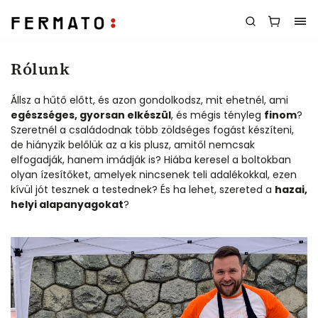
Rólunk
Állsz a hűtő előtt, és azon gondolkodsz, mit ehetnél, ami
egészséges, gyorsan elkészül
, és mégis tényleg
finom
?
Szeretnél a családodnak több zöldséges fogást készíteni,
de hiányzik belőlük az a kis plusz, amitől nemcsak
elfogadják, hanem imádják is? Hiába keresel a boltokban
olyan ízesítőket, amelyek nincsenek teli adalékokkal, ezen
kívül jót tesznek a testednek? És ha lehet, szereted a
hazai,
helyi alapanyagokat
?