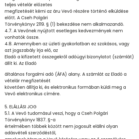
teljes vételár előzetes
megfizetését kérni az áru Vevő részére történő elküldése
előtt. A Cseh Polgári
Törvénykönyv 2119. § (1) bekezdése nem alkalmazandó.
4.7. A Vevőnek nyújtott esetleges kedvezmények nem
vonhatók össze.
4.8. Amennyiben az üzleti gyakorlatban ez szokásos, vagy
azt jogszabály írja elő, az
Eladó a kifizetett összegekről adóügyi bizonylatot (számlát)
állít ki. Az Eladó
általános forgalmi adó (ÁFA) alany. A számlát az Eladó a
vételár megfizetését
követően állítja ki, és elektronikus formában küldi meg a
Vevő elektronikus címére.
5. ELÁLLÁSI JOG
5.1. A Vevő tudomásul veszi, hogy a Cseh Polgári
Törvénykönyv 1837. §-a
értelmében többek között nem jogosult elállni olyan
adásvételi szerződéstől,