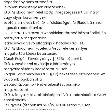
engedmény nem értendő a
jövőbeni megszegések elnézésének.
10.6. Az Eladó nem felel az SZF megszegéséért vis maior
vagy olyan körülmények
esetén, amelyek kizárják a felelősséget. Az Eladó bármikor
jogosult módosítani az
SZF-et; az új változat a weboldalon történő közzététellel lép
hatályba. A megrendelés
leadásával a Vevő elfogadja a hatályos SZF-et.
10.7. Az Eladó nem köteles a Vevő felé semmilyen
magatartási kódex betartására
(Cseh Polgári Törvénykönyv § 1826/1 e) pont).
10.8. A Vevő ezzel átvállalja a körülmények
megváltozásának kockázatát a Cseh
Polgári Törvénykönyv 1765. § (2) bekezdése értelmében. Az
Eladónak jogában áll a
webáruházban történő értékesítést bármikor
megszüntetni.
10.9. A fogyasztói viták bíróságon kívüli rendezéséért a Cseh
Kereskedelmi
Felügyelet (Štěpánská 567/15, 120 00 Praha 2, Cseh