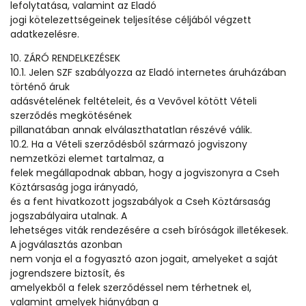
lefolytatása, valamint az Eladó
jogi kötelezettségeinek teljesítése céljából végzett
adatkezelésre.
10. ZÁRÓ RENDELKEZÉSEK
10.1. Jelen SZF szabályozza az Eladó internetes áruházában
történő áruk
adásvételének feltételeit, és a Vevővel kötött Vételi
szerződés megkötésének
pillanatában annak elválaszthatatlan részévé válik.
10.2. Ha a Vételi szerződésből származó jogviszony
nemzetközi elemet tartalmaz, a
felek megállapodnak abban, hogy a jogviszonyra a Cseh
Köztársaság joga irányadó,
és a fent hivatkozott jogszabályok a Cseh Köztársaság
jogszabályaira utalnak. A
lehetséges viták rendezésére a cseh bíróságok illetékesek.
A jogválasztás azonban
nem vonja el a fogyasztó azon jogait, amelyeket a saját
jogrendszere biztosít, és
amelyekből a felek szerződéssel nem térhetnek el,
valamint amelyek hiányában a