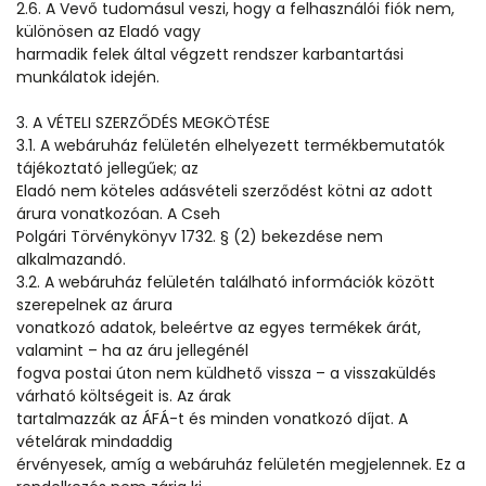
2.6. A Vevő tudomásul veszi, hogy a felhasználói fiók nem,
különösen az Eladó vagy
harmadik felek által végzett rendszer karbantartási
munkálatok idején.
3. A VÉTELI SZERZŐDÉS MEGKÖTÉSE
3.1. A webáruház felületén elhelyezett termékbemutatók
tájékoztató jellegűek; az
Eladó nem köteles adásvételi szerződést kötni az adott
árura vonatkozóan. A Cseh
Polgári Törvénykönyv 1732. § (2) bekezdése nem
alkalmazandó.
3.2. A webáruház felületén található információk között
szerepelnek az árura
vonatkozó adatok, beleértve az egyes termékek árát,
valamint – ha az áru jellegénél
fogva postai úton nem küldhető vissza – a visszaküldés
várható költségeit is. Az árak
tartalmazzák az ÁFÁ-t és minden vonatkozó díjat. A
vételárak mindaddig
érvényesek, amíg a webáruház felületén megjelennek. Ez a