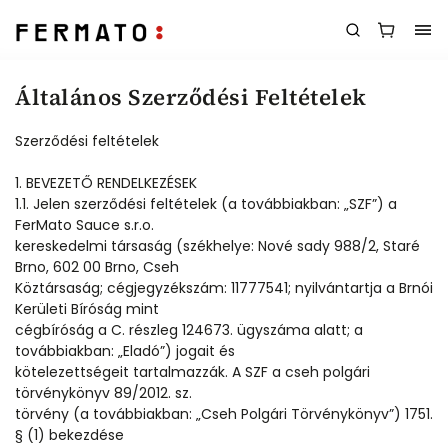
Általános Szerződési Feltételek
Szerződési feltételek
1. BEVEZETŐ RENDELKEZÉSEK
1.1. Jelen szerződési feltételek (a továbbiakban: „SZF”) a
FerMato Sauce s.r.o.
kereskedelmi társaság (székhelye: Nové sady 988/2, Staré
Brno, 602 00 Brno, Cseh
Köztársaság; cégjegyzékszám: 11777541; nyilvántartja a Brnói
Kerületi Bíróság mint
cégbíróság a C. részleg 124673. ügyszáma alatt; a
továbbiakban: „Eladó”) jogait és
kötelezettségeit tartalmazzák. A SZF a cseh polgári
törvénykönyv 89/2012. sz.
törvény (a továbbiakban: „Cseh Polgári Törvénykönyv”) 1751.
§ (1) bekezdése