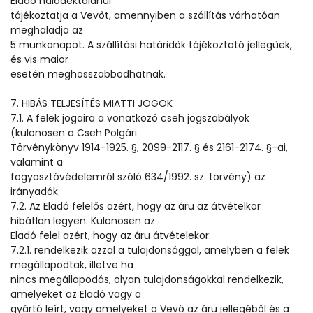
Eladó haladéktalanul
tájékoztatja a Vevőt, amennyiben a szállítás várhatóan
meghaladja az
5 munkanapot. A szállítási határidők tájékoztató jellegűek,
és vis maior
esetén meghosszabbodhatnak.
7. HIBÁS TELJESÍTÉS MIATTI JOGOK
7.1. A felek jogaira a vonatkozó cseh jogszabályok
(különösen a Cseh Polgári
Törvénykönyv 1914-1925. §, 2099-2117. § és 2161-2174. §-ai,
valamint a
fogyasztóvédelemről szóló 634/1992. sz. törvény) az
irányadók.
7.2. Az Eladó felelős azért, hogy az áru az átvételkor
hibátlan legyen. Különösen az
Eladó felel azért, hogy az áru átvételekor:
7.2.1. rendelkezik azzal a tulajdonsággal, amelyben a felek
megállapodtak, illetve ha
nincs megállapodás, olyan tulajdonságokkal rendelkezik,
amelyeket az Eladó vagy a
gyártó leírt, vagy amelyeket a Vevő az áru jellegéből és a