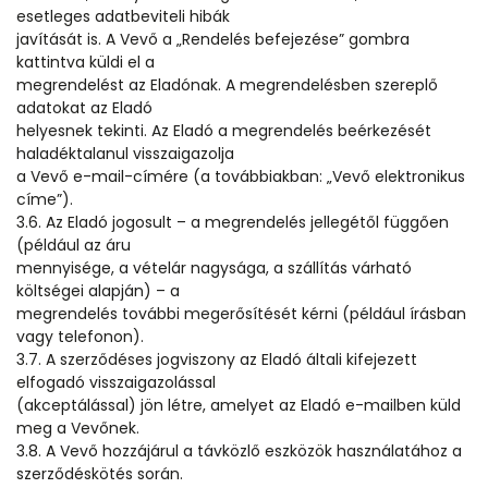
esetleges adatbeviteli hibák
javítását is. A Vevő a „Rendelés befejezése” gombra
kattintva küldi el a
megrendelést az Eladónak. A megrendelésben szereplő
adatokat az Eladó
helyesnek tekinti. Az Eladó a megrendelés beérkezését
haladéktalanul visszaigazolja
a Vevő e-mail-címére (a továbbiakban: „Vevő elektronikus
címe”).
3.6. Az Eladó jogosult – a megrendelés jellegétől függően
(például az áru
mennyisége, a vételár nagysága, a szállítás várható
költségei alapján) – a
megrendelés további megerősítését kérni (például írásban
vagy telefonon).
3.7. A szerződéses jogviszony az Eladó általi kifejezett
elfogadó visszaigazolással
(akceptálással) jön létre, amelyet az Eladó e-mailben küld
meg a Vevőnek.
3.8. A Vevő hozzájárul a távközlő eszközök használatához a
szerződéskötés során.