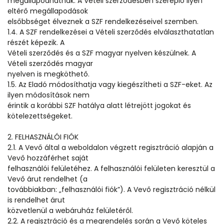
megállapodhatnak. A Vételi szerződésben szereplő ilyen
eltérő megállapodások
elsőbbséget élveznek a SZF rendelkezéseivel szemben.
1.4. A SZF rendelkezései a Vételi szerződés elválaszthatatlan
részét képezik. A
Vételi szerződés és a SZF magyar nyelven készülnek. A
Vételi szerződés magyar
nyelven is megköthető.
1.5. Az Eladó módosíthatja vagy kiegészítheti a SZF-eket. Az
ilyen módosítások nem
érintik a korábbi SZF hatálya alatt létrejött jogokat és
kötelezettségeket.
2. FELHASZNÁLÓI FIÓK
2.1. A Vevő által a weboldalon végzett regisztráció alapján a
Vevő hozzáférhet saját
felhasználói felületéhez. A felhasználói felületen keresztül a
Vevő árut rendelhet (a
továbbiakban: „felhasználói fiók”). A Vevő regisztráció nélkül
is rendelhet árut
közvetlenül a webáruház felületéről.
2.2. A regisztráció és a megrendelés során a Vevő köteles