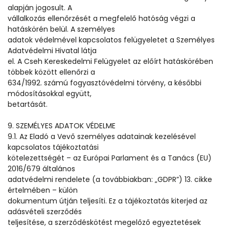
alapján jogosult. A
vállalkozás ellenőrzését a megfelelő hatóság végzi a
hatáskörén belül. A személyes
adatok védelmével kapcsolatos felügyeletet a Személyes
Adatvédelmi Hivatal látja
el. A Cseh Kereskedelmi Felügyelet az előírt hatáskörében
többek között ellenőrzi a
634/1992. számú fogyasztóvédelmi törvény, a későbbi
módosításokkal együtt,
betartását.
9. SZEMÉLYES ADATOK VÉDELME
9.1. Az Eladó a Vevő személyes adatainak kezelésével
kapcsolatos tájékoztatási
kötelezettségét – az Európai Parlament és a Tanács (EU)
2016/679 általános
adatvédelmi rendelete (a továbbiakban: „GDPR”) 13. cikke
értelmében – külön
dokumentum útján teljesíti. Ez a tájékoztatás kiterjed az
adásvételi szerződés
teljesítése, a szerződéskötést megelőző egyeztetések