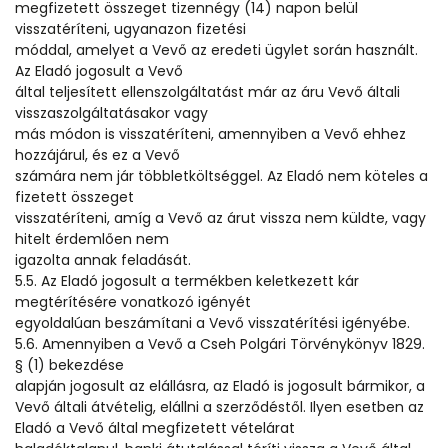
megfizetett összeget tizennégy (14) napon belül
visszatéríteni, ugyanazon fizetési
móddal, amelyet a Vevő az eredeti ügylet során használt.
Az Eladó jogosult a Vevő
által teljesített ellenszolgáltatást már az áru Vevő általi
visszaszolgáltatásakor vagy
más módon is visszatéríteni, amennyiben a Vevő ehhez
hozzájárul, és ez a Vevő
számára nem jár többletköltséggel. Az Eladó nem köteles a
fizetett összeget
visszatéríteni, amíg a Vevő az árut vissza nem küldte, vagy
hitelt érdemlően nem
igazolta annak feladását.
5.5. Az Eladó jogosult a termékben keletkezett kár
megtérítésére vonatkozó igényét
egyoldalúan beszámítani a Vevő visszatérítési igényébe.
5.6. Amennyiben a Vevő a Cseh Polgári Törvénykönyv 1829.
§ (1) bekezdése
alapján jogosult az elállásra, az Eladó is jogosult bármikor, a
Vevő általi átvételig, elállni a szerződéstől. Ilyen esetben az
Eladó a Vevő által megfizetett vételárat