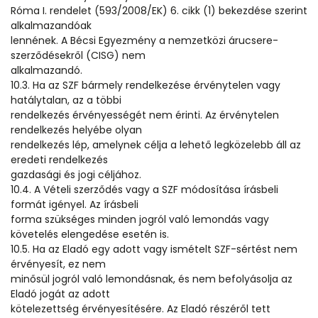
Róma I. rendelet (593/2008/EK) 6. cikk (1) bekezdése szerint
alkalmazandóak
lennének. A Bécsi Egyezmény a nemzetközi árucsere-
szerződésekről (CISG) nem
alkalmazandó.
10.3. Ha az SZF bármely rendelkezése érvénytelen vagy
hatálytalan, az a többi
rendelkezés érvényességét nem érinti. Az érvénytelen
rendelkezés helyébe olyan
rendelkezés lép, amelynek célja a lehető legközelebb áll az
eredeti rendelkezés
gazdasági és jogi céljához.
10.4. A Vételi szerződés vagy a SZF módosítása írásbeli
formát igényel. Az írásbeli
forma szükséges minden jogról való lemondás vagy
követelés elengedése esetén is.
10.5. Ha az Eladó egy adott vagy ismételt SZF-sértést nem
érvényesít, ez nem
minősül jogról való lemondásnak, és nem befolyásolja az
Eladó jogát az adott
kötelezettség érvényesítésére. Az Eladó részéről tett