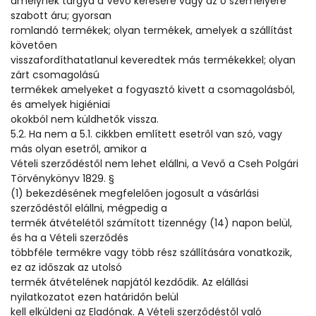
amelynek tárgya a Vevő kérésére vagy az ő személyére
szabott áru; gyorsan
romlandó termékek; olyan termékek, amelyek a szállítást
követően
visszafordíthatatlanul keveredtek más termékekkel; olyan
zárt csomagolású
termékek amelyeket a fogyasztó kivett a csomagolásból,
és amelyek higiéniai
okokból nem küldhetők vissza.
5.2. Ha nem a 5.1. cikkben említett esetről van szó, vagy
más olyan esetről, amikor a
Vételi szerződéstől nem lehet elállni, a Vevő a Cseh Polgári
Törvénykönyv 1829. §
(1) bekezdésének megfelelően jogosult a vásárlási
szerződéstől elállni, mégpedig a
termék átvételétől számított tizennégy (14) napon belül,
és ha a Vételi szerződés
többféle termékre vagy több rész szállítására vonatkozik,
ez az időszak az utolsó
termék átvételének napjától kezdődik. Az elállási
nyilatkozatot ezen határidőn belül
kell elküldeni az Eladónak. A Vételi szerződéstől való