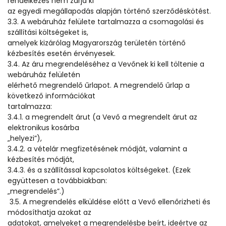
rendelkezés nem zárja ki
az egyedi megállapodás alapján történő szerződéskötést.
3.3. A webáruház felülete tartalmazza a csomagolási és
szállítási költségeket is,
amelyek kizárólag Magyarország területén történő
kézbesítés esetén érvényesek.
3.4. Az áru megrendeléséhez a Vevőnek ki kell töltenie a
webáruház felületén
elérhető megrendelő űrlapot. A megrendelő űrlap a
következő információkat
tartalmazza:
3.4.1. a megrendelt árut (a Vevő a megrendelt árut az
elektronikus kosárba
„helyezi”),
3.4.2. a vételár megfizetésének módját, valamint a
kézbesítés módját,
3.4.3. és a szállítással kapcsolatos költségeket. (Ezek
együttesen a továbbiakban:
„megrendelés”.)
3.5. A megrendelés elküldése előtt a Vevő ellenőrizheti és
módosíthatja azokat az
adatokat, amelyeket a megrendelésbe beírt, ideértve az