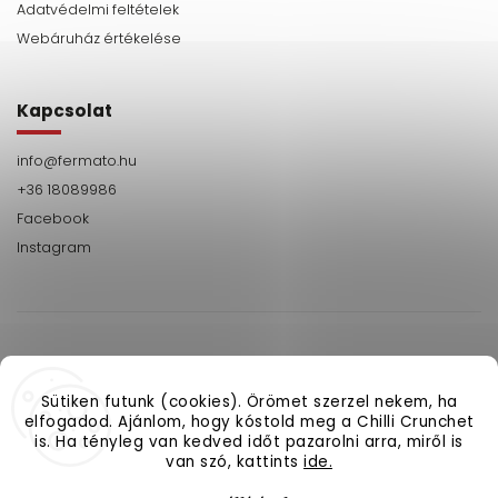
Adatvédelmi feltételek
Webáruház értékelése
Kapcsolat
info
@
fermato.hu
+36 18089986
Facebook
Instagram
Sütiken futunk (cookies). Örömet szerzel nekem, ha
+36
Facebook
Instagram
elfogadod. Ajánlom, hogy kóstold meg a Chilli Crunchet
18089986
is. Ha tényleg van kedved időt pazarolni arra, miről is
van szó, kattints
ide.
Copyright 2026
fermato.hu
. Minden jog fenntartva.