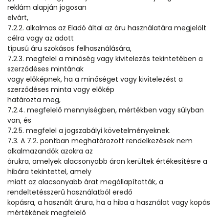
reklám alapján jogosan
elvárt,
7.2.2. alkalmas az Eladó által az áru használatára megjelölt
célra vagy az adott
típusú áru szokásos felhasználására,
7.2.3. megfelel a minőség vagy kivitelezés tekintetében a
szerződéses mintának
vagy előképnek, ha a minőséget vagy kivitelezést a
szerződéses minta vagy előkép
határozta meg,
7.2.4. megfelelő mennyiségben, mértékben vagy súlyban
van, és
7.2.5. megfelel a jogszabályi követelményeknek.
7.3. A 7.2. pontban meghatározott rendelkezések nem
alkalmazandók azokra az
árukra, amelyek alacsonyabb áron kerültek értékesítésre a
hibára tekintettel, amely
miatt az alacsonyabb árat megállapították, a
rendeltetésszerű használatból eredő
kopásra, a használt árura, ha a hiba a használat vagy kopás
mértékének megfelelő