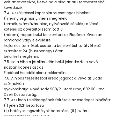
volt az átvételkor, illetve ha a hiba az áru természetéből
következik.
7.4. A szállítással kapcsolatos esetleges hibákat
(mennyiségi hiány, nem megfelelő
termék, számlázási hiba, nyilvánvaló sérülés) a Vevő
köteles az átvételtől számított 3
(három) napon belül bejelenteni az Eladónak. Gyorsan
romlandó vagy elévülésre
hajlamos termékek esetén a bejelentést az átvételtől
számított 24 (huszonnégy) órán
belül kell megtenni.
7.5. Ha a hiba a jótállási időn belül jelentkezik, a Vevő
írásban köteles azt az
Eladónál haladéktalanul reklamálni.
7.6. A hibás teljesítésből eredő jogokat a Vevő az Eladó
székhelyén
gyakorolhatja: Nové sady 988/2, Staré Brno, 602 00 Brno,
Cseh Köztársaság.
7.7. Az Eladó felelősségének feltétele az esetleges hibákért:
(i) jelen SZF betartása,
(ii) hatályos jogszabályok betartása, (iii) az áru