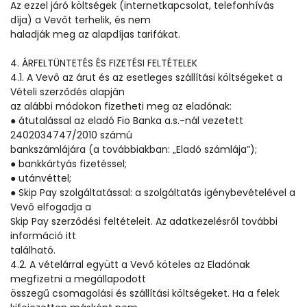
Az ezzel járó költségek (internetkapcsolat, telefonhívás
díja) a Vevőt terhelik, és nem
haladják meg az alapdíjas tarifákat.
4. ÁRFELTÜNTETÉS ÉS FIZETÉSI FELTÉTELEK
4.1. A Vevő az árut és az esetleges szállítási költségeket a
Vételi szerződés alapján
az alábbi módokon fizetheti meg az eladónak:
● átutalással az eladó Fio Banka a.s.-nál vezetett
2402034747/2010 számú
bankszámlájára (a továbbiakban: „Eladó számlája”);
● bankkártyás fizetéssel;
● utánvéttel;
● Skip Pay szolgáltatással: a szolgáltatás igénybevételével a
Vevő elfogadja a
Skip Pay szerződési feltételeit. Az adatkezelésről további
információ itt
található.
4.2. A vételárral együtt a Vevő köteles az Eladónak
megfizetni a megállapodott
összegű csomagolási és szállítási költségeket. Ha a felek