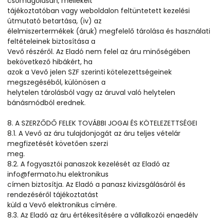
csomagolásán, mellékelt
tájékoztatóban vagy weboldalon feltüntetett kezelési
útmutató betartása, (iv) az
élelmiszertermékek (áruk) megfelelő tárolása és használati
feltételeinek biztosítása a
Vevő részéről. Az Eladó nem felel az áru minőségében
bekövetkező hibákért, ha
azok a Vevő jelen SZF szerinti kötelezettségeinek
megszegéséből, különösen a
helytelen tárolásból vagy az áruval való helytelen
bánásmódból erednek.
8. A SZERZŐDŐ FELEK TOVÁBBI JOGAI ÉS KÖTELEZETTSÉGEI
8.1. A Vevő az áru tulajdonjogát az áru teljes vételár
megfizetését követően szerzi
meg.
8.2. A fogyasztói panaszok kezelését az Eladó az
info@fermato.hu elektronikus
címen biztosítja. Az Eladó a panasz kivizsgálásáról és
rendezéséről tájékoztatást
küld a Vevő elektronikus címére.
8.3. Az Eladó az áru értékesítésére a vállalkozói engedély