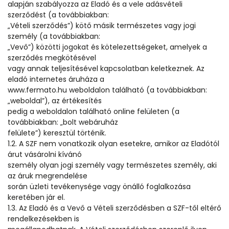
alapján szabályozza az Eladó és a vele adásvételi
szerződést (a továbbiakban:
„Vételi szerződés”) kötő másik természetes vagy jogi
személy (a továbbiakban:
„Vevő”) közötti jogokat és kötelezettségeket, amelyek a
szerződés megkötésével
vagy annak teljesítésével kapcsolatban keletkeznek. Az
eladó internetes áruháza a
www.fermato.hu weboldalon található (a továbbiakban:
„weboldal”), az értékesítés
pedig a weboldalon található online felületen (a
továbbiakban: „bolt webáruház
felülete”) keresztül történik.
1.2. A SZF nem vonatkozik olyan esetekre, amikor az Eladótól
árut vásárolni kívánó
személy olyan jogi személy vagy természetes személy, aki
az áruk megrendelése
során üzleti tevékenysége vagy önálló foglalkozása
keretében jár el.
1.3. Az Eladó és a Vevő a Vételi szerződésben a SZF-től eltérő
rendelkezésekben is