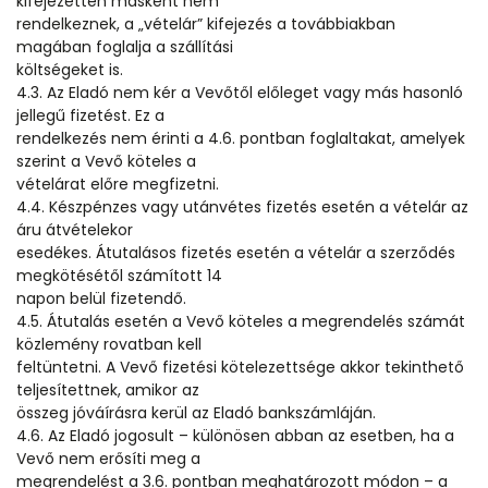
kifejezetten másként nem
rendelkeznek, a „vételár” kifejezés a továbbiakban
magában foglalja a szállítási
költségeket is.
4.3. Az Eladó nem kér a Vevőtől előleget vagy más hasonló
jellegű fizetést. Ez a
rendelkezés nem érinti a 4.6. pontban foglaltakat, amelyek
szerint a Vevő köteles a
vételárat előre megfizetni.
4.4. Készpénzes vagy utánvétes fizetés esetén a vételár az
áru átvételekor
esedékes. Átutalásos fizetés esetén a vételár a szerződés
megkötésétől számított 14
napon belül fizetendő.
4.5. Átutalás esetén a Vevő köteles a megrendelés számát
közlemény rovatban kell
feltüntetni. A Vevő fizetési kötelezettsége akkor tekinthető
teljesítettnek, amikor az
összeg jóváírásra kerül az Eladó bankszámláján.
4.6. Az Eladó jogosult – különösen abban az esetben, ha a
Vevő nem erősíti meg a
megrendelést a 3.6. pontban meghatározott módon – a