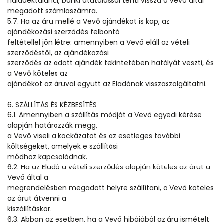
haladéktalanul, banki átutalással téríti vissza a Vevő által
megadott számlaszámra.
5.7. Ha az áru mellé a Vevő ajándékot is kap, az
ajándékozási szerződés felbontó
feltétellel jön létre: amennyiben a Vevő eláll az vételi
szerződéstől, az ajándékozási
szerződés az adott ajándék tekintetében hatályát veszti, és
a Vevő köteles az
ajándékot az áruval együtt az Eladónak visszaszolgáltatni.
6. SZÁLLÍTÁS ÉS KÉZBESÍTÉS
6.1. Amennyiben a szállítás módját a Vevő egyedi kérése
alapján határozzák megg,
a Vevő viseli a kockázatot és az esetleges további
költségeket, amelyek e szállítási
módhoz kapcsolódnak.
6.2. Ha az Eladó a vételi szerződés alapján köteles az árut a
Vevő által a
megrendelésben megadott helyre szállítani, a Vevő köteles
az árut átvenni a
kiszállításkor.
6.3. Abban az esetben, ha a Vevő hibájából az áru ismételt