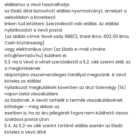
elálláshoz a Vevő használhatja
az Eladó által biztosított elállási nyomtatványt, amelyet a
weboldalon a következő
linken tud letölteni: Szerződéstől való elállás. Az elállási
nyilatkozatot a Vevő postai
(az alábbi címre: Nové sady 988/2, Staré Brno, 602 00 Brno,
Cseh Köztársaság)
vagy elektronikus úton (az Eladó e-mail címére:
info@fermato.hu) küldheti el.
5.3. Ha a Vevő a vételi szerződéstől a 5.2. cikk szerint eláll, az
a megkötésének
időpontjára visszamenőleges hatállyal megszűnik. A Vevő
köteles az elállási
nyilatkozat megküldését követően az árut tizennégy (14)
napon belül visszaküldeni
az Eladónak. A Vevőt terhelik a termék visszaküldésének
költségei – még abban az
esetben is, ha az áru jellegénél fogva nem küldhető vissza
szokásos postai úton.
5.4. Az 5.2-es cikk szerint történő elállás esetén az Eladó
köteles a Vevő által