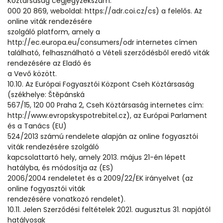
Köztársaság cégjegyzékszám:
000 20 869, weboldal: https://adr.coi.cz/cs) a felelős. Az
online viták rendezésére
szolgáló platform, amely a
http://ec.europa.eu/consumers/odr internetes címen
található, felhasználható a Vételi szerződésből eredő viták
rendezésére az Eladó és
a Vevő között.
10.10. Az Európai Fogyasztói Központ Cseh Köztársaság
(székhelye: Štěpánská
567/15, 120 00 Praha 2, Cseh Köztársaság internetes cím:
http://www.evropskyspotrebitel.cz), az Európai Parlament
és a Tanács (EU)
524/2013 számú rendelete alapján az online fogyasztói
viták rendezésére szolgáló
kapcsolattartó hely, amely 2013. május 21-én lépett
hatályba, és módosítja az (ES)
2006/2004 rendeletet és a 2009/22/EK irányelvet (az
online fogyasztói viták
rendezésére vonatkozó rendelet).
10.11. Jelen Szerződési feltételek 2021. augusztus 31. napjától
hatályosak