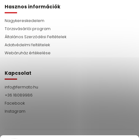
Hasznos információk
Nagykereskedelem
Törzsvásárlói program
Általános Szerződési Feltételek
Adatvédelmi feltételek
Webáruház értékelése
Kapcsolat
info
@
fermato.hu
+36 18089986
Facebook
Instagram