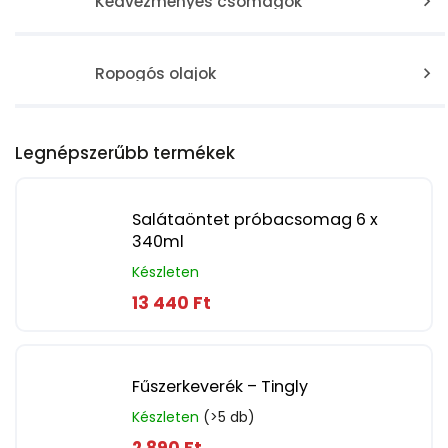
Kedvezményes csomagok
Ropogós olajok
Legnépszerűbb termékek
Salátaöntet próbacsomag 6 x
340ml
Készleten
13 440 Ft
Fűszerkeverék – Tingly
Készleten
(>5 db)