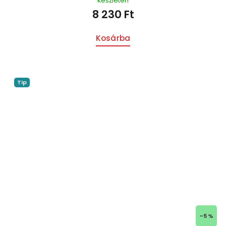
Készleten
8 230 Ft
Kosárba
Tip
–5 %