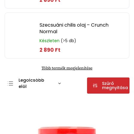
2 890 Ft
Szecsuáni chilis olaj – Crunch
Normal
Készleten
(>5 db)
2 890 Ft
Több termék megjelenítése
Legolcsóbb
Szűrő
elöl
megnyitása
Legdrágább
Legnépszerűbb
termékek
ABC szerint