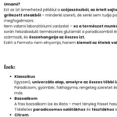
Umami?
Ezt az ízt ismerheted például a
szójaszószból, az érlelt sajt
grillezett steakből
– mindenki szereti, de senki sem tudja p
megfogalmazni.
Nem valami laboratóriumi varázslat –
ez a természet munk
során felszabaduló természetes glutamát a paradicsomból 
származik, és
összehangolja az összes ízt.
Ezért a Fermato nem elnyomja, hanem
kiemeli az ételek val
Ízek:
Klasszikus
Egyszerű,
univerzális alap, amelyre az összes többi í
Paradicsom, gyömbér, fokhagyma, rengeteg szeretet é
más.
Bazsalikom
A friss bazsalikom íze és illata – mert tényleg frisset has
Tökéletes
paradicsomos salátákhoz
és
tésztákhoz
i
Citrom