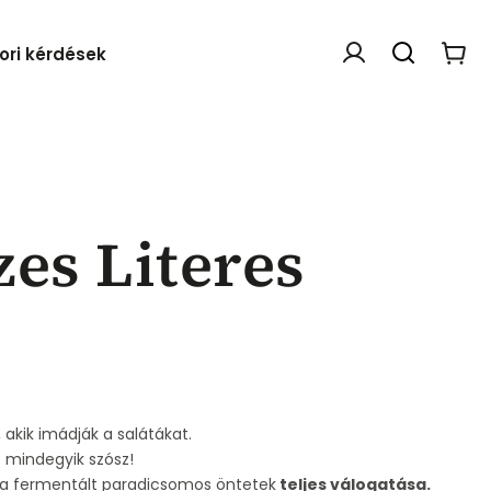
ori kérdések
Webáruház értékelése
zes Literes
 akik imádják a salátákat.
t mindegyik szósz!
– a fermentált paradicsomos öntetek
teljes válogatása.