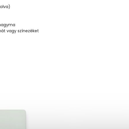
rolva)
khagyma
omát vagy színezéket