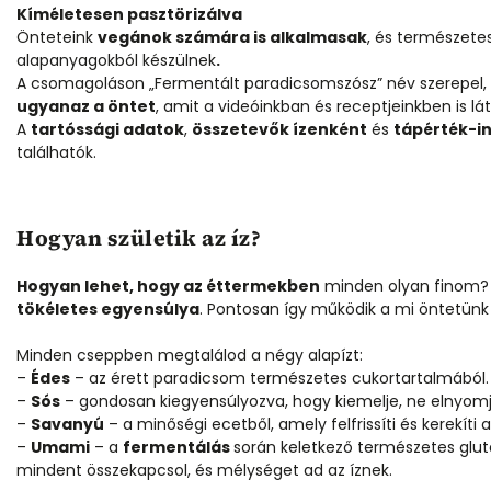
Kíméletesen pasztörizálva
Önteteink
vegánok számára is alkalmasak
, és természet
alapanyagokból készülnek
.
A csomagoláson „Fermentált paradicsomszósz” név szerepel,
ugyanaz a öntet
, amit a videóinkban és receptjeinkben is lát
A
tartóssági adatok
,
összetevők ízenként
és
tápérték-i
találhatók.
Hogyan születik az íz?
Hogyan lehet, hogy az éttermekben
minden olyan finom? 
tökéletes egyensúlya
. Pontosan így működik a mi öntetünk 
Minden cseppben megtalálod a négy alapízt:
–
Édes
– az érett paradicsom természetes cukortartalmából.
–
Sós
– gondosan kiegyensúlyozva, hogy kiemelje, ne elnyomja
–
Savanyú
– a minőségi ecetből, amely felfrissíti és kerekíti 
–
Umami
– a
fermentálás
során keletkező természetes glu
mindent összekapcsol, és mélységet ad az íznek.