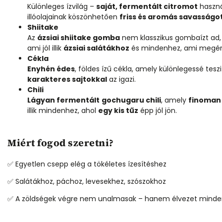
Különleges ízvilág –
saját, fermentált citromot
haszná
illóolajainak köszönhetően
friss és aromás savasságo
Shiitake
Az
ázsiai shiitake gomba
nem klasszikus gombaízt a
ami jól illik
ázsiai salátákhoz
és mindenhez, ami megérd
Cékla
Enyhén édes
, földes ízű cékla, amely különlegessé tesz
karakteres sajtokkal
az igazi.
Chili
Lágyan fermentált
gochugaru chili
, amely
finoman 
illik mindenhez, ahol
egy kis tűz
épp jól jön.
Miért fogod szeretni?
✅ Egyetlen csepp elég a tökéletes ízesítéshez
✅ Salátákhoz, páchoz, levesekhez, szószokhoz
✅ A zöldségek végre nem unalmasak – hanem élvezet minde