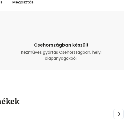
és
Megosztás
Csehországban készült
Kézműves gyártás Csehországban, helyi
alapanyagokból.
mékek
Next