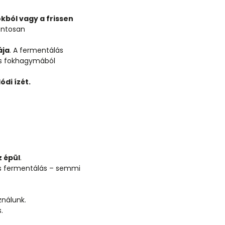
okból vagy a frissen
ontosan
ája
. A fermentálás
és fokhagymából
ódi ízét.
z épül
.
s fermentálás – semmi
ználunk.
s.