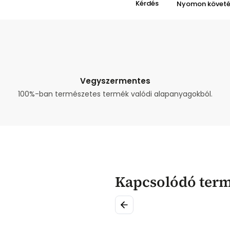
Kérdés
Nyomon követ
Vegyszermentes
100%-ban természetes termék valódi alapanyagokból.
Kapcsolódó ter
Previous