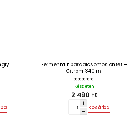
entált paradicsomos öntet –
Fermentált paradi
Citrom 340 ml
Shiitake 
Készleten
Készlet
2 490 Ft
2 490
Kosárba