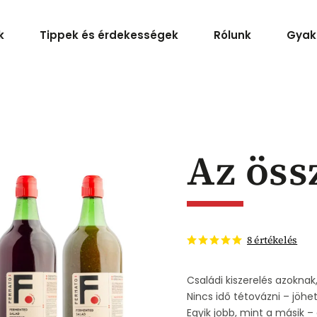
k
Tippek és érdekességek
Rólunk
Gyak
Az öss
8 értékelés
Családi kiszerelés azoknak,
Nincs idő tétovázni – jöhe
Egyik jobb, mint a másik 