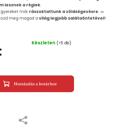
m lesznek a régiek
.
6 gyereket már
rászoktattunk a zöldségevésre
. 🥗
ékozd meg magad a
világ legjobb salátaöntetével!
Készleten
(>5 db)
t
Hozzáadás a kosárhoz