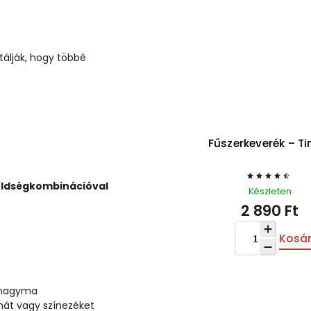
tálják, hogy többé
et –
Fűszerkeverék – Tingly
Ferm
öldségkombinációval
Készleten
2 890 Ft
Kosárba
okhagyma
omát vagy színezéket