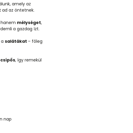
lunk, amely az
t
ad az öntetnek.
d, hanem
mélységet
,
emli a gazdag ízt.
i a
salátákat
– főleg
csípős
, így remekül
n nap