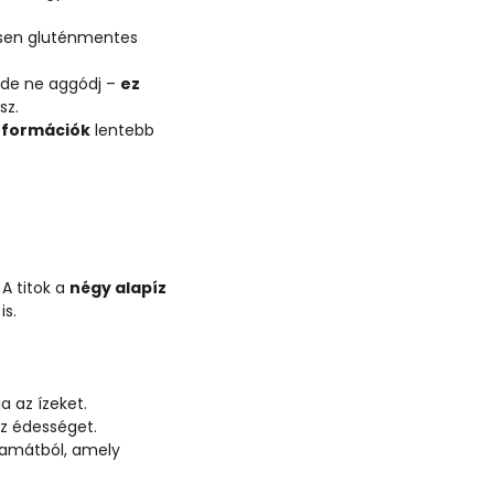
esen gluténmentes
 de ne aggódj –
ez
sz.
nformációk
lentebb
A titok a
négy alapíz
is.
 az ízeket.
az édességet.
tamátból, amely