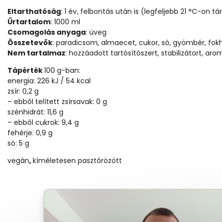
Eltarthatóság
:
1 év, felbontás után is (legfeljebb 21 °C-on tá
Űrtartalom
:
1000 ml
Csomagolás anyaga
:
üveg
Összetevők
:
paradicsom, almaecet, cukor, só, gyömbér, fo
Nem tartalmaz
:
hozzáadott tartósítószert, stabilizátort, ar
Tápérték
100 g-ban:
energia: 226 kJ / 54 kcal
zsír: 0,2 g
– ebből telített zsírsavak: 0 g
szénhidrát: 11,6 g
– ebből cukrok: 9,4 g
fehérje: 0,9 g
só: 5 g
vegán
,
kíméletesen pasztőrözött