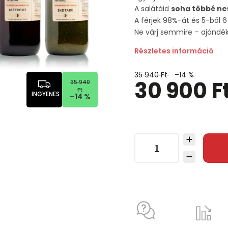
A salátáid
soha többé ne
A férjek 98%-át és 5-ből 
Ne várj semmire – ajánd
Részletes információ
35 940 Ft
–14 %
30 900 F
35 940
Ft
INGYENES
–14 %