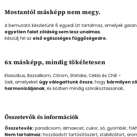
Mostantól másképp nem megy.
A bemutató készletünk 6 egyedi ízt tartalmaz, amelyek garan
egyetlen falat zöldség sem lesz unalmas
.
Készülj fel az
első egészséges függőségedre.
6x másképp, mindig tökéletesen
adicsomos öntet –
Fermentált paradicsomos önt
kom 340 ml
Klasszikus 1000 ml
Klasszikus, Bazsalikom, Citrom, Shiitake, Cékla és Chili –
ízek, amelyeket
úgy válogattunk össze
, hogy
bármilyen z
zleten
Készleten
harmonizáljanak
, és közben mindig szórakoztassanak
.
90 Ft
5 990 Ft
Kosárba
Kosárba
Összetevők és információk
Összetevők:
paradicsom, almaecet, cukor, só, gyömbér, f
Nem tartalmaz:
hozzáadott tartósítószert, stabilizátort, ar