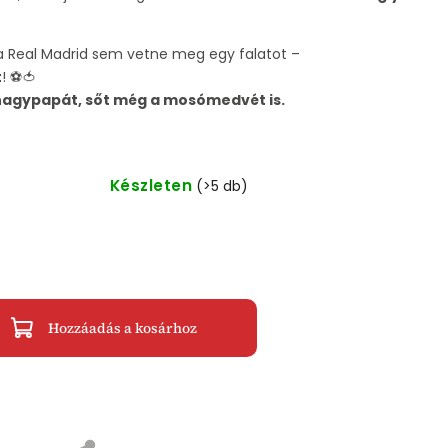
a Real Madrid sem vetne meg egy falatot –
t
! ⚽🍅
nagypapát, sőt még a mosómedvét is.
Készleten
(>5 db)
Hozzáadás a kosárhoz