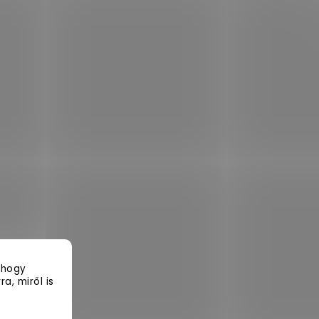
 hogy
a, miről is