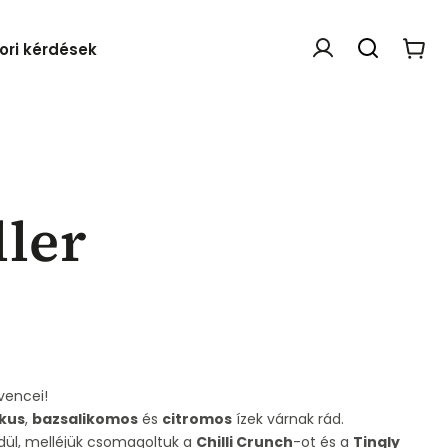
ori kérdések
Webáruház értékelése
ller
vencei!
ikus
,
bazsalikomos
és
citromos
ízek várnak rád.
dül, melléjük csomagoltuk a
Chilli Crunch
-ot és a
Tingly