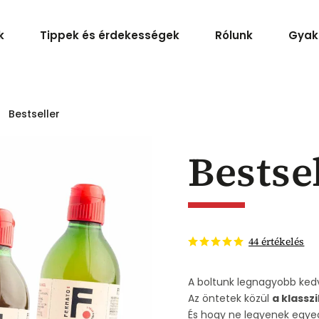
k
Tippek és érdekességek
Rólunk
Gyak
Bestseller
Bestse
44 értékelés
A boltunk legnagyobb ked
Az öntetek közül
a klassz
És hogy ne legyenek egye