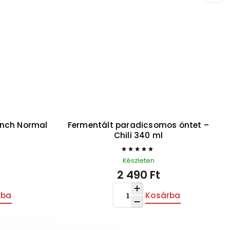
runch Normal
Fermentált paradicsomos öntet –
Chili 340 ml
Készleten
2 490 Ft
rba
Kosárba