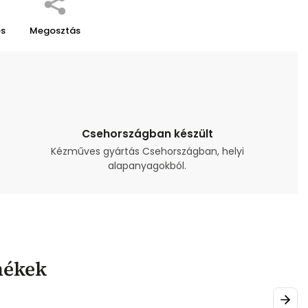
és
Megosztás
Csehországban készült
Kézműves gyártás Csehországban, helyi
alapanyagokból.
mékek
Next