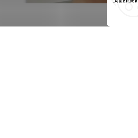
Beállítások
Feliratkozás hírl
Adja meg az e-mail címét, és mi tájékoztatást kü