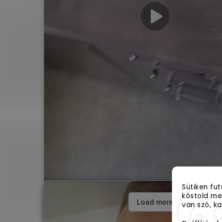
Sütiken fu
kóstold meg
van szó, ka