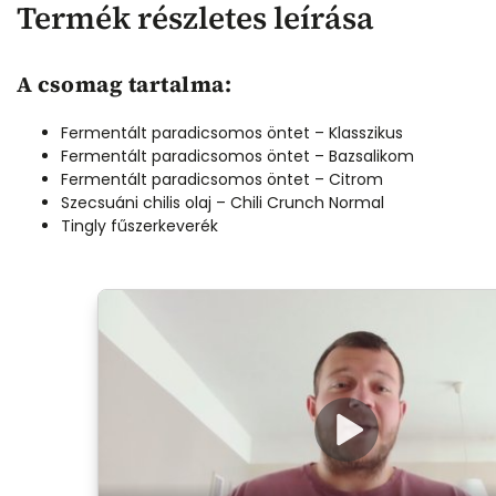
Termék részletes leírása
A csomag tartalma:
Fermentált paradicsomos öntet – Klasszikus
Fermentált paradicsomos öntet – Bazsalikom
Fermentált paradicsomos öntet – Citrom
8 670 Ft
–5 %
Szecsuáni chilis olaj – Chili Crunch Normal
Tingly fűszerkeverék
l
Csiklandós szett
Készleten
8 230 Ft
Kosárba