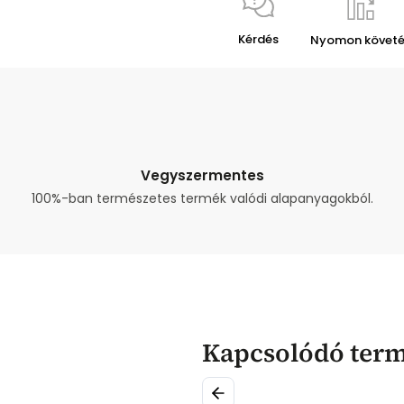
Kérdés
Nyomon követ
Vegyszermentes
100%-ban természetes termék valódi alapanyagokból.
Kapcsolódó ter
Previous