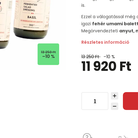
is.
Ezzel a válogatással még 
igazi
fehér umami balet
Megörvendezteti
anyut, 
Részletes információ
13 250 Ft
–10 %
13 250 Ft
–10 %
11 920 Ft