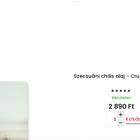
13 650 Ft
–10 %
Chili szett
Szecsuáni chilis olaj – C
Készleten
Készleten
12 280 Ft
2 890 Ft
Kosárba
Kosá