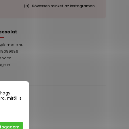
Kövessen minket az Instagramon
pcsolat
@
fermato.hu
 18089986
ebook
tagram
 hogy
a, miről is
artva.
lfogadom