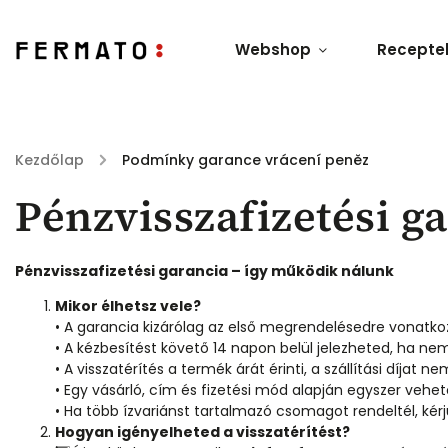
Webshop
Recepte
Kezdőlap
/
Podmínky garance vrácení peněz
Pénzvisszafizetési g
Pénzvisszafizetési garancia – így működik nálunk
Mikor élhetsz vele?
• A garancia kizárólag az első megrendelésedre vonatkoz
• A kézbesítést követő 14 napon belül jelezheted, ha ne
• A visszatérítés a termék árát érinti, a szállítási díjat ne
• Egy vásárló, cím és fizetési mód alapján egyszer vehet
• Ha több ízvariánst tartalmazó csomagot rendeltél, kér
Hogyan igényelheted a visszatérítést?