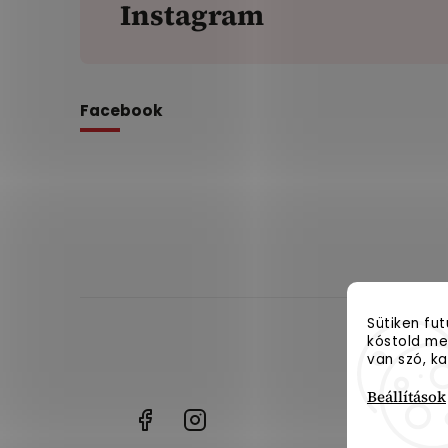
Instagram
Facebook
Sütiken fu
kóstold meg
van szó, ka
Beállítások
+36
Facebook
Instagram
18089986