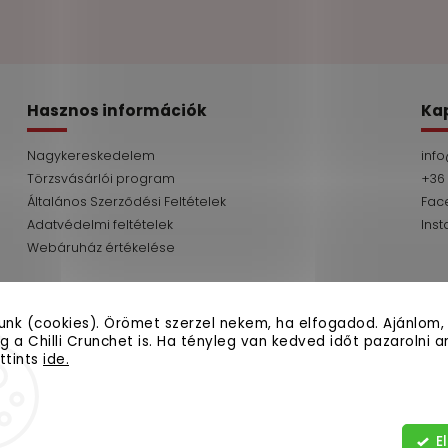
Hasznos információk
Ka
Nagykereskedelem
info
Törzsvásárlói program
+36
Általános Szerződési Feltételek
Fac
Adatvédelmi feltételek
Ins
Webáruház értékelése
tunk (cookies). Örömet szerzel nekem, ha elfogadod. Ajánlom,
 a Chilli Crunchet is. Ha tényleg van kedved időt pazarolni arr
ttints
ide.
Copyright 2026
fermato.hu
. Minden jog fennt
Süti beállítások szerkesztése
Létrehozva a
Shoptet
| Megjelenés
Shoptak.cz
E