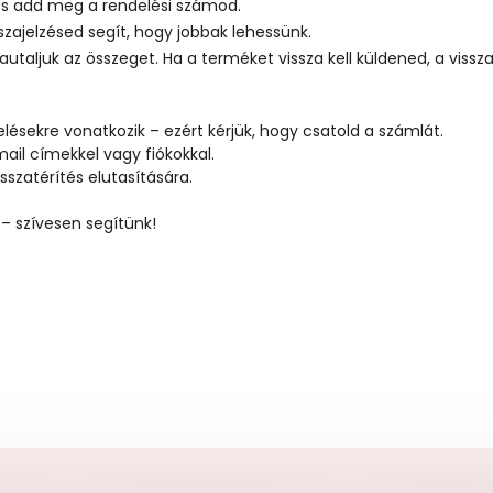
és add meg a rendelési számod.
szajelzésed segít, hogy jobbak lehessünk.
autaljuk az összeget. Ha a terméket vissza kell küldened, a viss
lésekre vonatkozik – ezért kérjük, hogy csatold a számlát.
ail címekkel vagy fiókokkal.
isszatérítés elutasítására.
 szívesen segítünk!