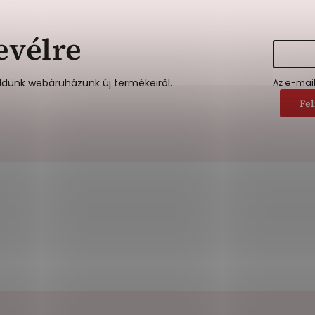
evélre
ldünk webáruházunk új termékeiről.
Az e-mai
Fel