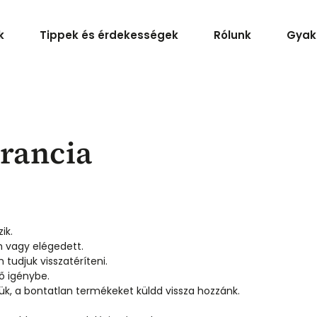
k
Tippek és érdekességek
Rólunk
Gyak
arancia
ik.
m vagy elégedett.
m tudjuk visszatéríteni.
ő igénybe.
jük, a bontatlan termékeket küldd vissza hozzánk.