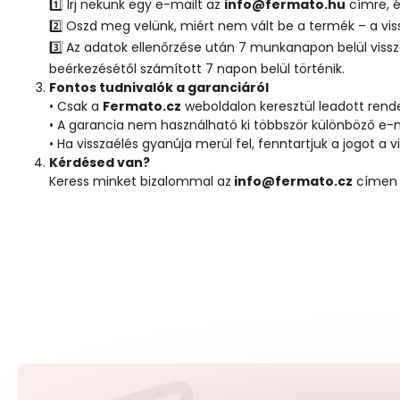
1️⃣ Írj nekünk egy e-mailt az
info@fermato.hu
címre, 
2️⃣ Oszd meg velünk, miért nem vált be a termék – a vis
3️⃣ Az adatok ellenőrzése után 7 munkanapon belül vissz
beérkezésétől számított 7 napon belül történik.
Fontos tudnivalók a garanciáról
• Csak a
Fermato.cz
weboldalon keresztül leadott rende
• A garancia nem használható ki többször különböző e-m
• Ha visszaélés gyanúja merül fel, fenntartjuk a jogot a v
Kérdésed van?
Keress minket bizalommal az
info@fermato.cz
címen –