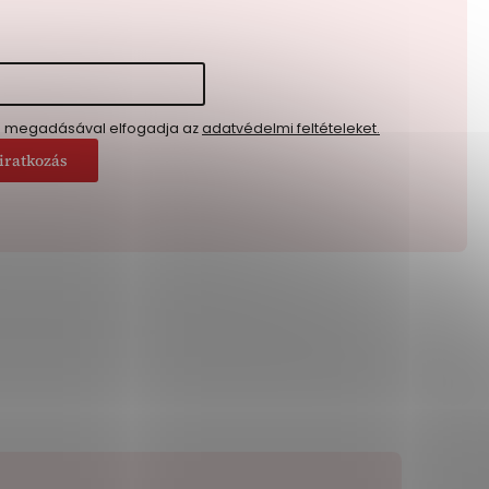
l megadásával elfogadja az
adatvédelmi feltételeket.
iratkozás