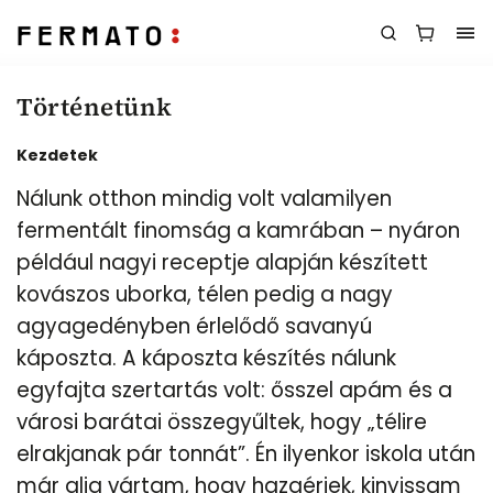
Történetünk
Kezdetek
Nálunk otthon mindig volt valamilyen
fermentált finomság a kamrában – nyáron
például nagyi receptje alapján készített
kovászos uborka, télen pedig a nagy
agyagedényben érlelődő savanyú
káposzta. A káposzta készítés nálunk
egyfajta szertartás volt: ősszel apám és a
városi barátai összegyűltek, hogy „télire
elrakjanak pár tonnát”. Én ilyenkor iskola után
már alig vártam, hogy hazaérjek, kinyissam