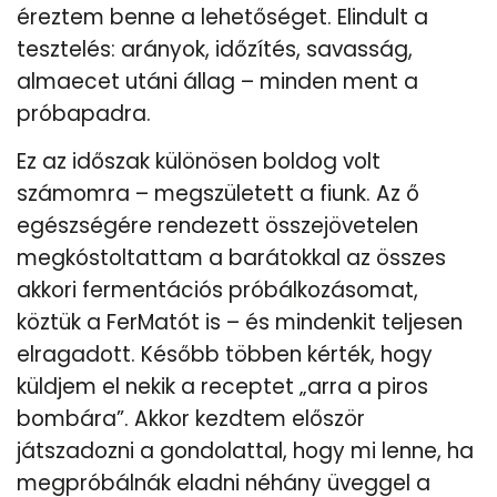
éreztem benne a lehetőséget. Elindult a
tesztelés: arányok, időzítés, savasság,
almaecet utáni állag – minden ment a
próbapadra.
Ez az időszak különösen boldog volt
számomra – megszületett a fiunk. Az ő
egészségére rendezett összejövetelen
megkóstoltattam a barátokkal az összes
akkori fermentációs próbálkozásomat,
köztük a FerMatót is – és mindenkit teljesen
elragadott. Később többen kérték, hogy
küldjem el nekik a receptet „arra a piros
bombára”. Akkor kezdtem először
játszadozni a gondolattal, hogy mi lenne, ha
megpróbálnák eladni néhány üveggel a