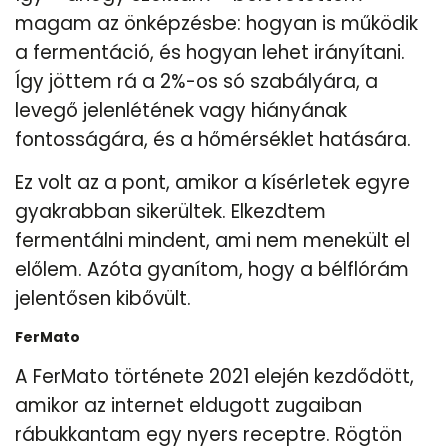
magam az önképzésbe: hogyan is működik
a fermentáció, és hogyan lehet irányítani.
Így jöttem rá a 2%-os só szabályára, a
levegő jelenlétének vagy hiányának
fontosságára, és a hőmérséklet hatására.
Ez volt az a pont, amikor a kísérletek egyre
gyakrabban sikerültek. Elkezdtem
fermentálni mindent, ami nem menekült el
előlem. Azóta gyanítom, hogy a bélflórám
jelentősen kibővült.
FerMato
A FerMato története 2021 elején kezdődött,
amikor az internet eldugott zugaiban
rábukkantam egy nyers receptre. Rögtön