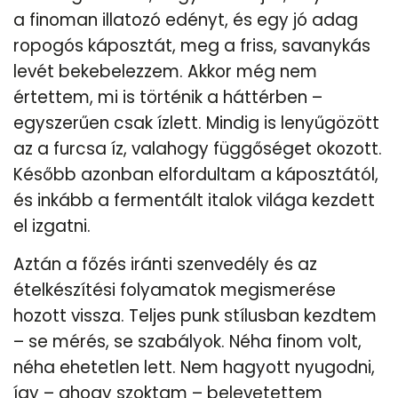
a finoman illatozó edényt, és egy jó adag
ropogós káposztát, meg a friss, savanykás
levét bekebelezzem. Akkor még nem
értettem, mi is történik a háttérben –
egyszerűen csak ízlett. Mindig is lenyűgözött
az a furcsa íz, valahogy függőséget okozott.
Később azonban elfordultam a káposztától,
és inkább a fermentált italok világa kezdett
el izgatni.
Aztán a főzés iránti szenvedély és az
ételkészítési folyamatok megismerése
hozott vissza. Teljes punk stílusban kezdtem
– se mérés, se szabályok. Néha finom volt,
néha ehetetlen lett. Nem hagyott nyugodni,
így – ahogy szoktam – belevetettem