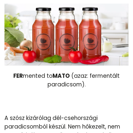
FER
mented to
MATO
(azaz: fermentált
paradicsom).
A szósz kizárólag dél-csehországi
paradicsomból készül. Nem hőkezelt, nem