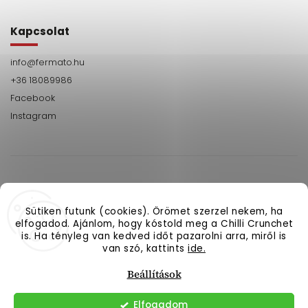
Kapcsolat
info
@
fermato.hu
+36 18089986
Facebook
Instagram
Sütiken futunk (cookies). Örömet szerzel nekem, ha
+36
Facebook
Instagram
elfogadod. Ajánlom, hogy kóstold meg a Chilli Crunchet
18089986
is. Ha tényleg van kedved időt pazarolni arra, miről is
van szó, kattints
ide.
Copyright 2026
fermato.hu
. Minden jog fenntartva.
Beállítások
Süti beállítások szerkesztése
Létrehozva a
Shoptet
| Megjelenés
Shoptak.cz
Elfogadom