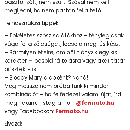
pasztörizált, nem szűrt. Szóval nem kell
megijedni, ha nem pattan fel a tető.
Felhasználási tippek:
– Tökéletes szósz salátákhoz – tényleg csak
vágd fel a zöldséget, locsold meg, és kész.
– Bármilyen ételre, amiből hiányzik egy kis
karakter – locsold rá tojásra vagy akár tatár
bifsztekre is!
– Bloody Mary alapként? Naná!
Még messze nem próbáltunk ki minden
kombinációt – ha felfedezel valami újat, írd
meg nekünk Instagramon:
@fermato.hu
vagy Facebookon:
Fermato.hu
Élvezd!