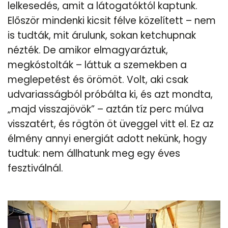
lelkesedés, amit a látogatóktól kaptunk.
Először mindenki kicsit félve közelített – nem
is tudták, mit árulunk, sokan ketchupnak
nézték. De amikor elmagyaráztuk,
megkóstolták – láttuk a szemekben a
meglepetést és örömöt. Volt, aki csak
udvariasságból próbálta ki, és azt mondta,
„majd visszajövök” – aztán tíz perc múlva
visszatért, és rögtön öt üveggel vitt el. Ez az
élmény annyi energiát adott nekünk, hogy
tudtuk: nem állhatunk meg egy éves
fesztiválnál.