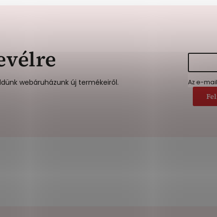
evélre
ldünk webáruházunk új termékeiről.
Az e-mai
Fel