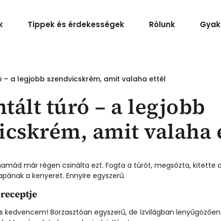
k
Tippek és érdekességek
Rólunk
Gyak
ó – a legjobb szendvicskrém, amit valaha ettél
ált túró – a legjobb
icskrém, amit valaha e
mád már régen csinálta ezt. Fogta a túrót, megsózta, kitette 
pának a kenyeret. Ennyire egyszerű.
 receptje
s kedvencem! Borzasztóan egyszerű, de ízvilágban lenyűgözően 