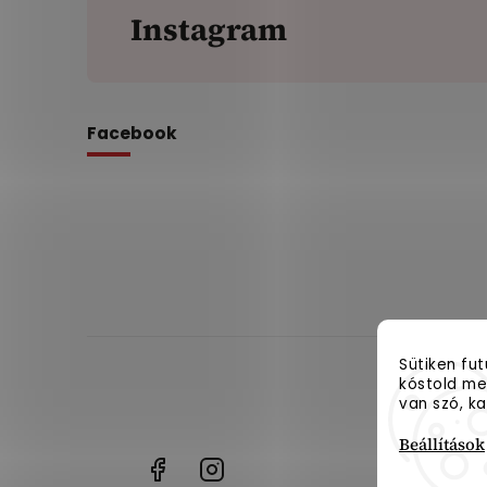
Instagram
Facebook
Sütiken fu
kóstold meg
van szó, ka
Beállítások
+36
Facebook
Instagram
18089986