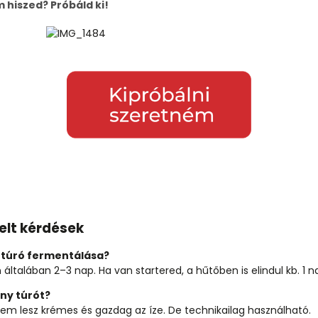
hiszed? Próbáld ki!
elt kérdések
a túró fermentálása?
ltalában 2–3 nap. Ha van startered, a hűtőben is elindul kb. 1 na
ny túrót?
em lesz krémes és gazdag az íze. De technikailag használható.