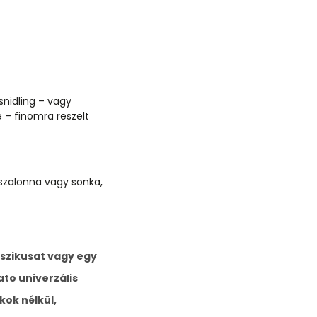
nidling – vagy
e – finomra reszelt
 szalonna vagy sonka,
szikusat
vagy egy
ato univerzális
kok nélkül,