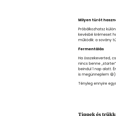
Milyen túrót haszná
Próbálkozhatsz különf
kevésbé krémeset has
működik: a sovány tú
Fermentálás
Ha összekeverted, cs
nincs benne „starter
beindul 1 nap alatt.
is megünneplem 😄). 
Tényleg ennyire egysz
Tippek és trükk