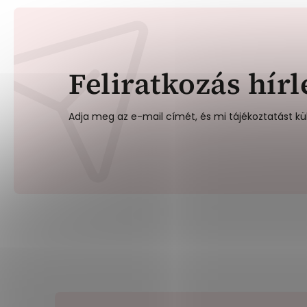
Feliratkozás hírl
Adja meg az e-mail címét, és mi tájékoztatást kü