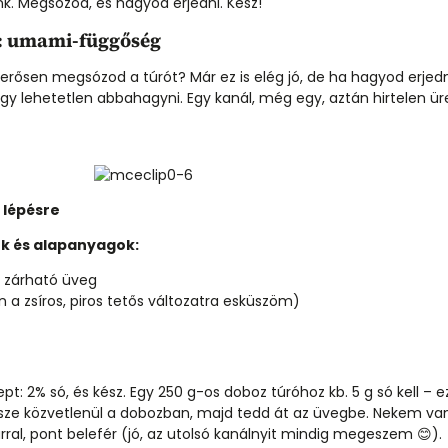
nk. Megsózod, és hagyod erjedni. Kész!
ó: umami-függőség
erősen megsózod a túrót? Már ez is elég jó, de ha hagyod erjed
gy lehetetlen abbahagyni. Egy kanál, még egy, aztán hirtelen üres
l lépésre
k és alapanyagok:
 zárható üveg
n a zsíros, piros tetős változatra esküszöm)
t: 2% só, és kész. Egy 250 g-os doboz túróhoz kb. 5 g só kell – 
ssze közvetlenül a dobozban, majd tedd át az üvegbe. Nekem v
al, pont belefér (jó, az utolsó kanálnyit mindig megeszem 😊).