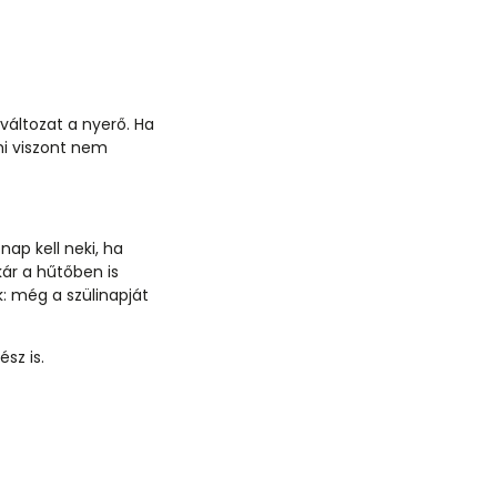
 változat a nyerő. Ha
mi viszont nem
ap kell neki, ha
kár a hűtőben is
k: még a szülinapját
sz is.