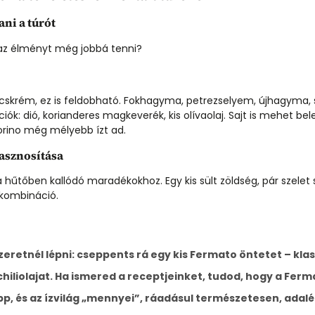
ani a túrót
az élményt még jobbá tenni?
cskrém, ez is feldobható. Fokhagyma, petrezselyem, újhagyma, s
k: dió, korianderes magkeverék, kis olívaolaj. Sajt is mehet bel
rino még mélyebb ízt ad.
sznosítása
a hűtőben kallódó maradékokhoz. Egy kis sült zöldség, pár szelet
zkombináció.
zeretnél lépni: cseppents rá egy kis
Fermato öntetet – klas
hiliolajat
. Ha ismered a receptjeinket, tudod, hogy a Ferm
p, és az ízvilág
„mennyei
”, ráadásul természetesen, adalé