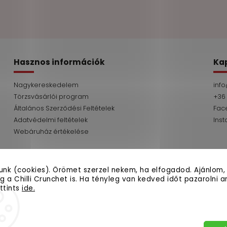
Hasznos információk
Ka
Nagykereskedelem
info
Törzsvásárlói program
+36
Általános Szerződési Feltételek
Fac
Adatvédelmi feltételek
Ins
Webáruház értékelése
tunk (cookies). Örömet szerzel nekem, ha elfogadod. Ajánlom,
 a Chilli Crunchet is. Ha tényleg van kedved időt pazarolni arr
ttints
ide.
Copyright 2026
fermato.hu
. Minden jog fennt
Süti beállítások szerkesztése