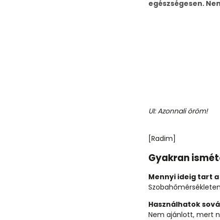
egészségesen. Nem 
UI: Azonnali öröm!
[Radim]
Gyakran ismét
Mennyi ideig tart 
Szobahőmérsékleten á
Használhatok sová
Nem ajánlott, mert n