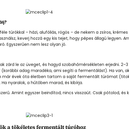
lj?
éle túrókkal – házi, alufóliás, rögös – de nekem a zsíros, krémes
ználsz, keverj hozzá egy kis tejet, hogy pépes állagú legyen. A
ró. Egyszerűen nem lesz olyan jó.
ak zárd le az üveget, és hagyd szobahőmérsékleten erjedni. 2–3 n
” (korábbi adag maradéka, ami segíti a fermentálást). Ha van, a
 Én már évek óta életben tartom a saját fermentált túrómat (tito
Ha nyaralok, a hűtőben marad, és kibírja.
erű. Amint egyszer beindítod, nincs visszaút. Csak pótolod, és ké
ök a tökéletes fermentált túróhoz