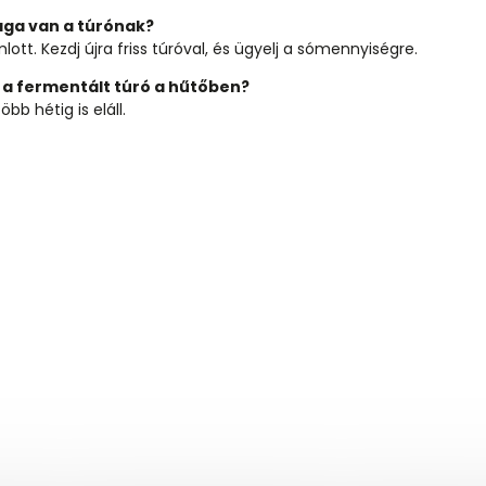
zaga van a túrónak?
tt. Kezdj újra friss túróval, és ügyelj a sómennyiségre.
 a fermentált túró a hűtőben?
bb hétig is eláll.