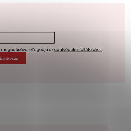
l megadásával elfogadja az
adatvédelmi feltételeket.
iratkozás