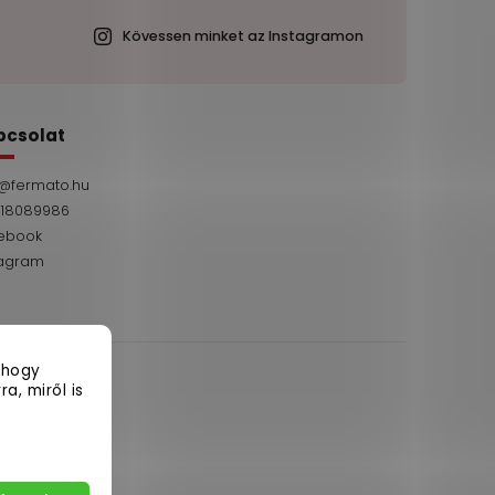
Kövessen minket az Instagramon
pcsolat
@
fermato.hu
 18089986
ebook
tagram
 hogy
a, miről is
artva.