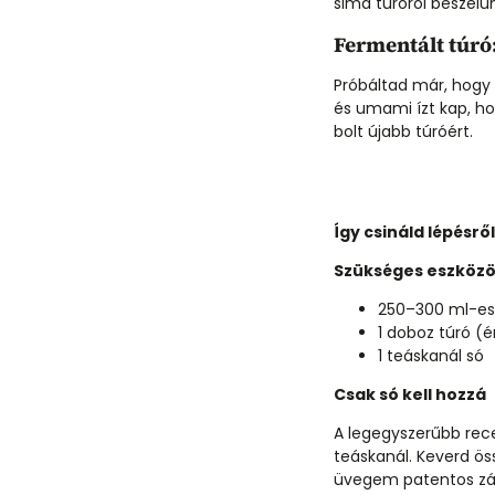
sima túróról beszélü
Fermentált túr
Próbáltad már, hogy 
és umami ízt kap, ho
bolt újabb túróért.
Így csináld lépésrő
Szükséges eszközö
250–300 ml-es
1 doboz túró (é
1 teáskanál só
Csak só kell hozzá
A legegyszerűbb recep
teáskanál. Keverd ö
üvegem patentos zárr