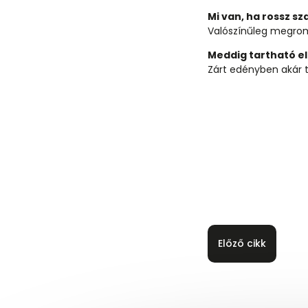
Mi van, ha rossz s
Valószínűleg megromlo
Meddig tartható el
Zárt edényben akár tö
Előző cikk