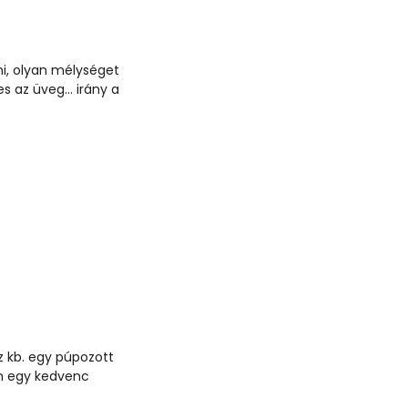
ni, olyan mélységet
 az üveg... irány a
ez kb. egy púpozott
an egy kedvenc