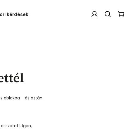
ori kérdések
Webáruház értékelése
ttél
az ablakba – és aztán
összetett. Igen,