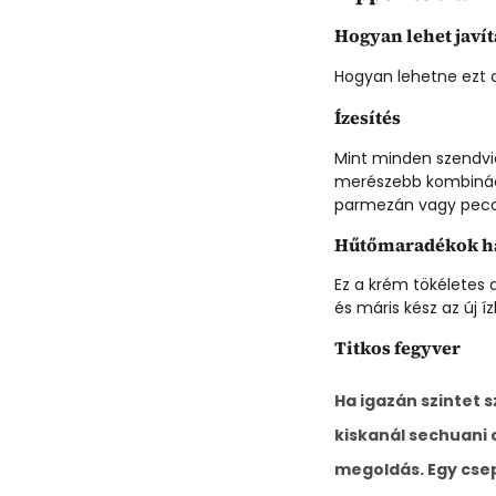
Hogyan lehet javít
Hogyan lehetne ezt 
Ízesítés
Mint minden szendvi
merészebb kombináció
parmezán vagy peco
Hűtőmaradékok ha
Ez a krém tökéletes 
és máris kész az új í
Titkos fegyver
Ha igazán szintet s
kiskanál
sechuani c
megoldás. Egy csep