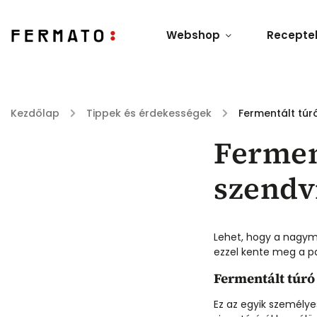
Webshop
Recepte
Kezdőlap
/
Tippek és érdekességek
/
Fermentált túr
Ferment
szendv
Lehet, hogy a nagyma
ezzel kente meg a pa
Fermentált túró
Ez az egyik személye