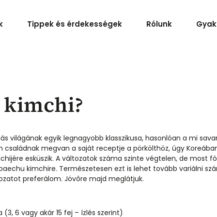
k
Tippek és érdekességek
Rólunk
Gyak
a kimchi?
ás világának egyik legnagyobb klasszikusa, hasonlóan a mi sav
 családnak megvan a saját receptje a pörkölthöz, úgy Koreába
chijére esküszik. A változatok száma szinte végtelen, de most fó
baechu kimchire. Természetesen ezt is lehet tovább variálni sz
tozatot preferálom. Jövőre majd meglátjuk.
(3, 6 vagy akár 15 fej – ízlés szerint)