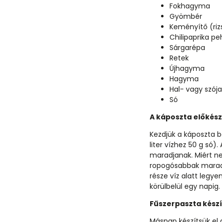
Fokhagyma
Gyömbér
Keményítő (riz
Chilipaprika pe
Sárgarépa
Retek
Újhagyma
Hagyma
Hal- vagy szój
Só
A káposzta előkész
Kezdjük a káposzta b
liter vízhez 50 g só
maradjanak. Miért ne
ropogósabbak maradn
része víz alatt legy
körülbelül egy napig.
Fűszerpaszta készí
Másnap készítsük el 