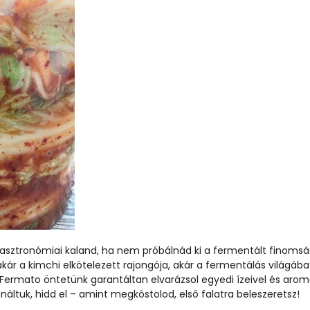
gasztronómiai kaland, ha nem próbálnád ki a fermentált finoms
akár a kimchi elkötelezett rajongója, akár a fermentálás világáb
 Fermato öntetünk garantáltan elvarázsol egyedi ízeivel és arom
ltuk, hidd el – amint megkóstolod, első falatra beleszeretsz!