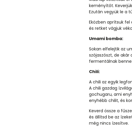
keményítőt. Keverjük
Ezután vegyük le a tű
Eközben aprítsuk fe
és retket vágjuk véko
Umami bomba:
Sokan elfelejtik az 
szójaszószt, de akár 
fermentálnak benne.
Chili:
A chili az egyik leg
A chili gazdag ízvilág
gochugaru, ami enyhé
enyhébb chilit, és k
Keverd össze a fűsze
és állítsd be az ízek
még nincs ízesítve.