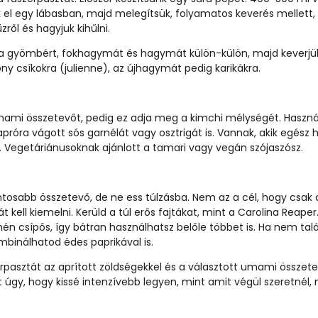
 el egy lábasban, majd melegítsük, folyamatos keverés mellett,
zről és hagyjuk kihűlni.
l a gyömbért, fokhagymát és hagymát külön-külön, majd keverjük
ny csíkokra (julienne), az újhagymát pedig karikákra.
umami összetevőt, pedig ez adja meg a kimchi mélységét. Haszná
apróra vágott sós garnélát vagy osztrigát is. Vannak, akik egész h
 Vegetáriánusoknak ajánlott a tamari vagy vegán szójaszósz.
fontosabb összetevő, de ne ess túlzásba. Nem az a cél, hogy csak
át kell kiemelni. Kerüld a túl erős fajtákat, mint a Carolina Reaper.
n csípős, így bátran használhatsz belőle többet is. Ha nem találs
ombinálhatod édes paprikával is.
rpasztát az aprított zöldségekkel és a választott umami összete
et úgy, hogy kissé intenzívebb legyen, mint amit végül szeretnél,