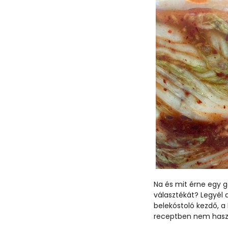
Na és mit érne egy 
választékát? Legyél 
belekóstoló kezdő, a
receptben nem haszná