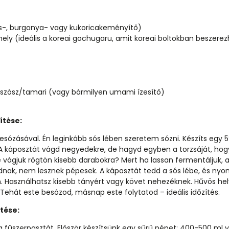
s-, burgonya- vagy kukoricakeményítő)
hely (ideális a koreai gochugaru, amit koreai boltokban beszerez
aszósz/tamari (vagy bármilyen umami ízesítő)
ítése:
esózásával. Én leginkább sós lében szeretem sózni. Készíts egy 5%
). A káposztát vágd negyedekre, de hagyd egyben a torzsáját, hog
 vágjuk rögtön kisebb darabokra? Mert ha lassan fermentáljuk,
ak, nem lesznek pépesek. A káposztát tedd a sós lébe, és nyo
en. Használhatsz kisebb tányért vagy követ nehezéknek. Hűvös hel
 Tehát este besózod, másnap este folytatod – ideális időzítés.
tése:
a fűszerpasztát. Először készítsünk egy sűrű pépet: 400-500 ml v