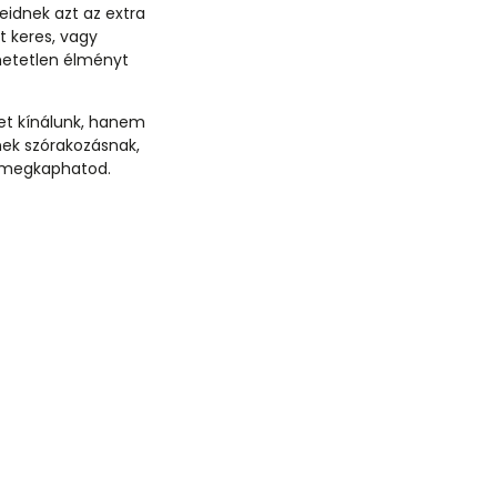
eidnek azt az extra
t keres, vagy
thetetlen élményt
et kínálunk, hanem
nek szórakozásnak,
t megkaphatod.