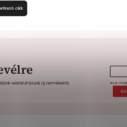
etkező cikk
evélre
ldünk webáruházunk új termékeiről.
Az e-mai
Fel