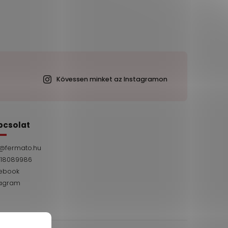
Kövessen minket az Instagramon
pcsolat
@
fermato.hu
 18089986
ebook
tagram