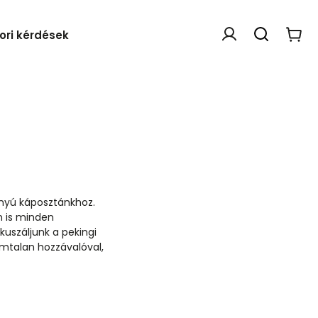
ori kérdések
Webáruház értékelése
anyú káposztánkhoz.
n is minden
kuszáljunk a pekingi
ámtalan hozzávalóval,