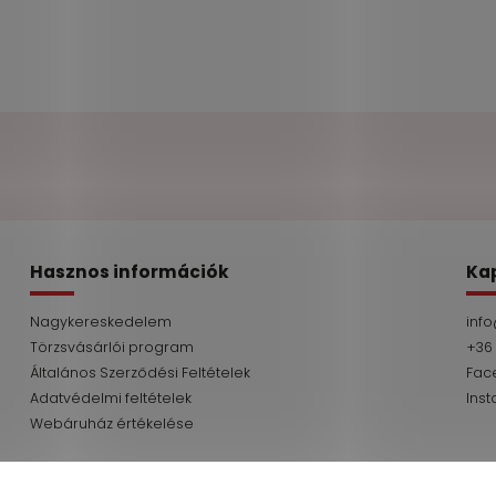
Hasznos információk
Ka
Nagykereskedelem
info
Törzsvásárlói program
+36
Általános Szerződési Feltételek
Fac
Adatvédelmi feltételek
Ins
Webáruház értékelése