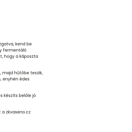
ozgatva, kend be
gy fermentáló
t, hogy a káposzta
, majd hűtőbe teszik,
b, enyhén édes
s készíts belőle jó
 a zkvaseno.cz