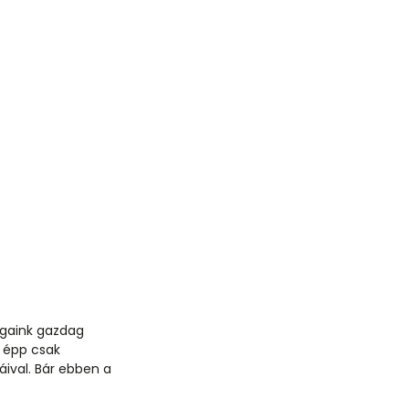
ágaink gazdag
a épp csak
áival. Bár ebben a