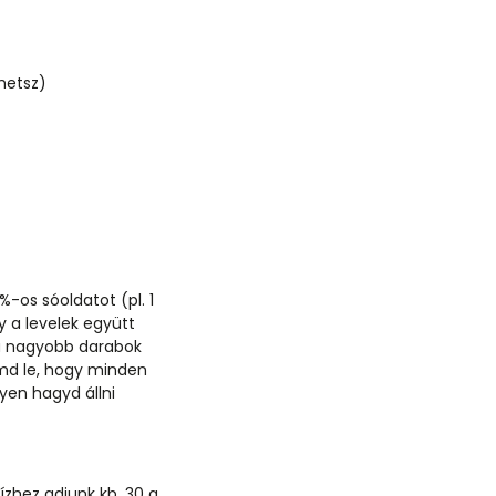
hetsz)
-os sóoldatot (pl. 1
y a levelek együtt
 a nagyobb darabok
md le, hogy minden
yen hagyd állni
ízhez adjunk kb. 30 g