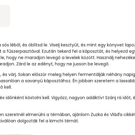
 sós léből, és öblítsd le. Viselj kesztyűt, és mint egy könyvet lap
 a fűszerpasztával. Ezután tekerd fel a káposztát, és helyezd e
e, hogy ne maradjon levegő a levelek között. Használj nehezéke
aradjon. Zárd le az edényt, hogy ne jusson be levegő.
, és várj. Sokan először meleg helyen fermentálják néhány napig
 hasonlóan a savanyú káposztához. Én jobban szeretem a lassab
 kell.
 időnként kóstolni kell. Vigyázz, nagyon addiktív! Szánj rá időt, é
szeretnél elmerülni a témában, ajánlom Zuzka és Vláďa cikkét
kiválóan dolgozták fel a kimchi témát.