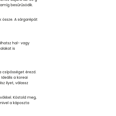
 amíg besűrűsödik.
 össze. A sárgarépát
lhatsz hal- vagy
alakat is
 a csípősséget érezd.
 Ideális a koreai
z ilyet, válassz
vőkkel. Kóstold meg,
 mivel a káposzta