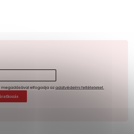
l megadásával elfogadja az
adatvédelmi feltételeket.
iratkozás