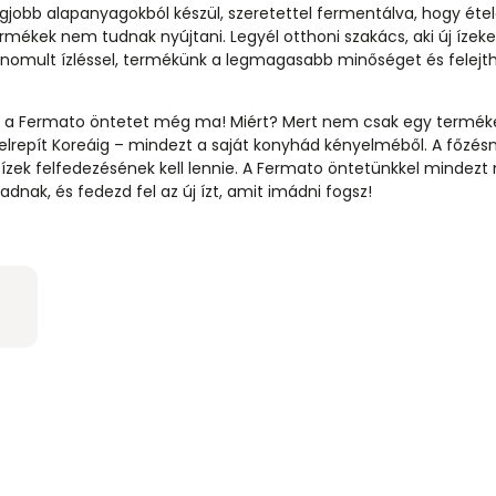
gjobb alapanyagokból készül, szeretettel fermentálva, hogy étel
ermékek nem tudnak nyújtani. Legyél otthoni szakács, aki új ízeke
finomult ízléssel, termékünk a legmagasabb minőséget és felej
ki a Fermato öntetet még ma! Miért? Mert nem csak egy termék
lrepít Koreáig – mindezt a saját konyhád kényelméből. A főzés
j ízek felfedezésének kell lennie. A Fermato öntetünkkel mindez
nak, és fedezd fel az új ízt, amit imádni fogsz!