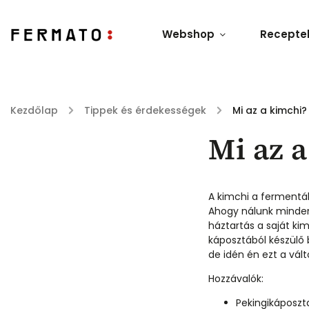
Webshop
Recepte
Kezdőlap
/
Tippek és érdekességek
/
Mi az a kimchi?
Mi az 
A kimchi a fermentál
Ahogy nálunk minden
háztartás a saját kim
káposztából készülő 
de idén én ezt a vál
Hozzávalók:
Pekingikáposzta 