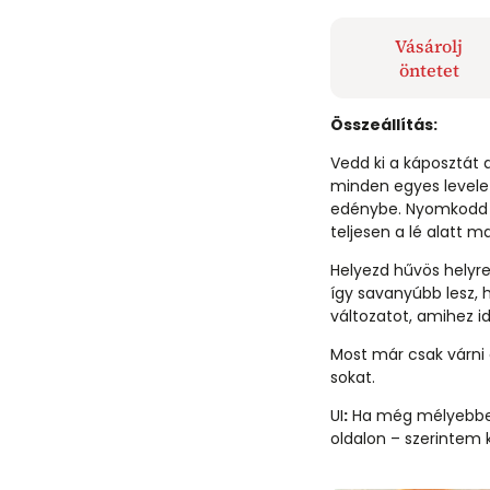
Vásárolj
öntetet
Összeállítás:
Vedd ki a káposztát a
minden egyes levelet
edénybe. Nyomkodd l
teljesen a lé alatt m
Helyezd hűvös helyre
így savanyúbb lesz,
változatot, amihez idő
Most már csak várni és
sokat.
UI
:
Ha még mélyebben 
oldalon – szerintem 