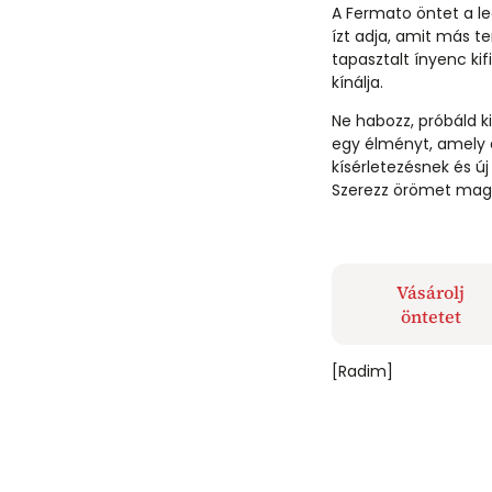
A Fermato öntet a le
ízt adja, amit más t
tapasztalt ínyenc ki
kínálja.
Ne habozz, próbáld 
egy élményt, amely e
kísérletezésnek és ú
Szerezz örömet magad
Vásárolj
öntetet
[Radim]