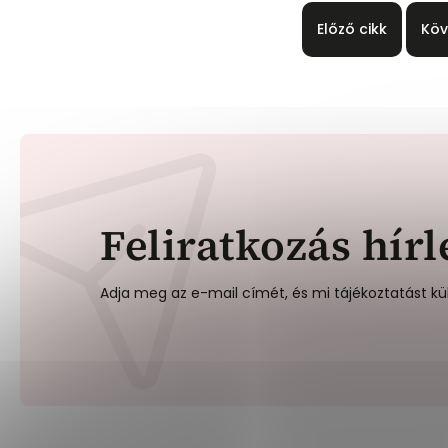
Előző cikk
Köv
Feliratkozás hírl
Adja meg az e-mail címét, és mi tájékoztatást kü