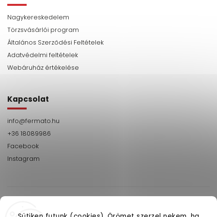
Nagykereskedelem
Törzsvásárlói program
Általános Szerződési Feltételek
Adatvédelmi feltételek
Webáruház értékelése
Kapcsolat
info
@
fermato.hu
+36 18089986
Facebook
Instagram
Sütiken futunk (cookies). Örömet szerzel nekem, ha