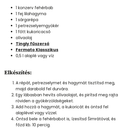
1 konzerv fehérbab
1 fej lilahagyma
1 sárgarépa
1 petrezselyemgyökér
1 főtt kukoricacső
olívaolaj
Tingly fűszersó
Fermato Klasszikus
0,5 l alaplé vagy víz
Elkészítés:
A répát, petrezselymet és hagymát tisztítsd meg,
majd darabold fel durvára.
Egy lábasban hevíts olívaolajat, és pirítsd meg rajta
röviden a gyökérzöldségeket.
Add hozzá a hagymát, a kukoricát és öntsd fel
alaplével vagy vízzel.
Öntsd bele a fehérbabot is, ízesítsd Šimrátóval, és
főzd kb. 10 percig.