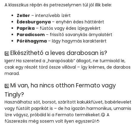
A klasszikus répán és petrezselymen túl jól illik bele:
Zeller
– intenzívebb ízért
Édesburgonya
– enyhén édes háttérért
Paprika
– füstös vagy édes ízjegyekért
Paradicsom
– frissítő savanykás árnyalatért
Póréhagyma
– lágy hagymás karakterért
Elkészíthető a leves darabosan is?
4️⃣
Igen! Ha szereted a „harapósabb” állagot, ne turmixold le,
csak egy részét törd össze villával – így krémes, de darabos
marad.
Mi van, ha nincs otthon Fermato vagy
5️⃣
Tingly?
Használhatsz sót, borsot, szárított kakukkfüvet, babérlevelet
vagy füstölt paprikát is – de ha igazán harmonikus, umamis
ízre vágysz, próbáld ki a Fermato termékeket.😋 A
fűszerezés még sosem volt ilyen egyszerű!🍅