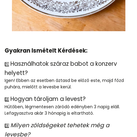
Gyakran Ismételt Kérdések:
Használhatok száraz babot a konzerv
1️⃣
helyett?
Igen! Ebben az esetben áztasd be előző este, majd főzd
puhára, mielőtt a levesbe kerül.
Hogyan tároljam a levest?
2️⃣
Hűtőben, légmentesen záródó edényben 3 napig eláll.
Lefagyasztva akár 3 hónapig is eltartható.
Milyen zöldségeket tehetek még a
3️⃣
levesbe?