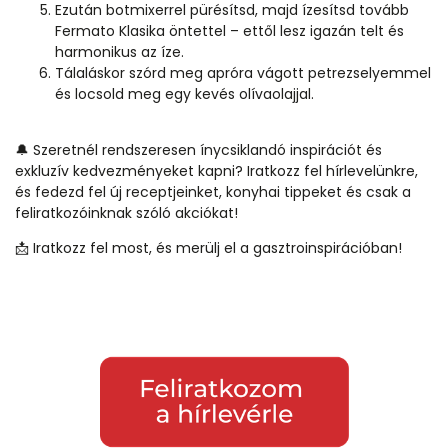
Ezután botmixerrel pürésítsd, majd ízesítsd tovább
Fermato Klasika öntettel – ettől lesz igazán telt és
harmonikus az íze.
Tálaláskor szórd meg apróra vágott petrezselyemmel
és locsold meg egy kevés olívaolajjal.
🔔 Szeretnél rendszeresen ínycsiklandó inspirációt és
exkluzív kedvezményeket kapni? Iratkozz fel hírlevelünkre,
és fedezd fel új receptjeinket, konyhai tippeket és csak a
feliratkozóinknak szóló akciókat!
📩 Iratkozz fel most, és merülj el a gasztroinspirációban!