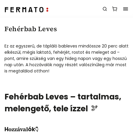
Fehérbab Leves
Ez az egyszerű, de tápláló bableves mindössze 20 perc alatt
elkészül, mégis laktató, fehérjét, rostot és meleget ad –
pont, amire szükség van egy hideg napon vagy egy hosszú
nap után. A hozzávalók nagy részét valószínűleg már most
is megtalálod otthon!
Fehérbab Leves – tartalmas,
melengető, tele ízzel
🫘
H
ók
ozzával
👇