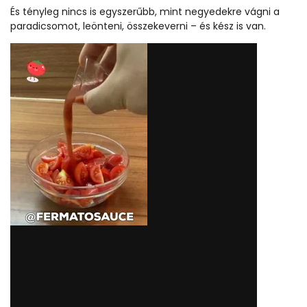
És tényleg nincs is egyszerűbb, mint negyedekre vágni a
paradicsomot, leönteni, összekeverni – és kész is van.