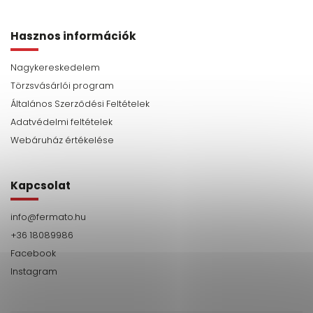
Hasznos információk
Nagykereskedelem
Törzsvásárlói program
Általános Szerződési Feltételek
Adatvédelmi feltételek
Webáruház értékelése
Kapcsolat
info
@
fermato.hu
+36 18089986
Facebook
Instagram