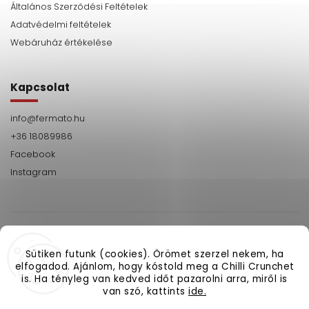
Általános Szerződési Feltételek
Adatvédelmi feltételek
Webáruház értékelése
Kapcsolat
info
@
fermato.hu
+36 18089986
Facebook
Instagram
Sütiken futunk (cookies). Örömet szerzel nekem, ha
elfogadod. Ajánlom, hogy kóstold meg a Chilli Crunchet
+36
Facebook
Instagram
is. Ha tényleg van kedved időt pazarolni arra, miről is
18089986
van szó, kattints
ide.