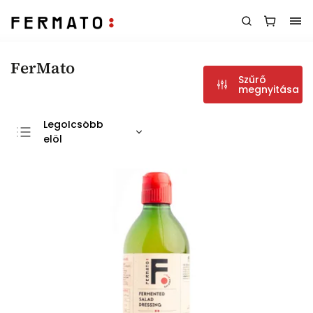
FerMato
Szűrő
megnyitása
Legolcsóbb
elöl
Legdrágább
Legnépszerűbb
termékek
ABC szerint