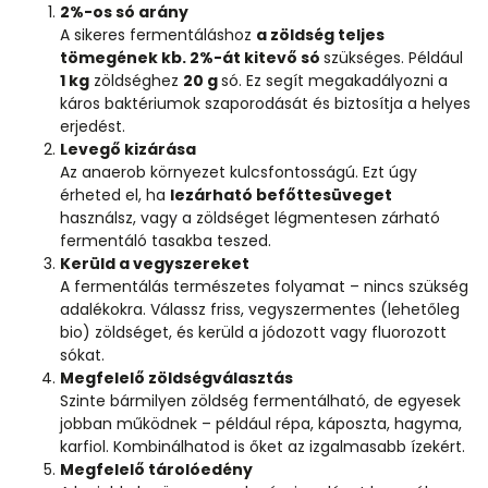
2%-os só arány
A sikeres fermentáláshoz
a zöldség teljes
tömegének kb. 2%-át kitevő só
szükséges. Például
1 kg
zöldséghez
20 g
só. Ez segít megakadályozni a
káros baktériumok szaporodását és biztosítja a helyes
erjedést.
Levegő kizárása
Az anaerob környezet kulcsfontosságú. Ezt úgy
érheted el, ha
lezárható befőttesüveget
használsz, vagy a zöldséget légmentesen zárható
fermentáló tasakba teszed.
Kerüld a vegyszereket
A fermentálás természetes folyamat – nincs szükség
adalékokra. Válassz friss, vegyszermentes (lehetőleg
bio) zöldséget, és kerüld a jódozott vagy fluorozott
sókat.
Megfelelő zöldségválasztás
Szinte bármilyen zöldség fermentálható, de egyesek
jobban működnek – például répa, káposzta, hagyma,
karfiol. Kombinálhatod is őket az izgalmasabb ízekért.
Megfelelő tárolóedény