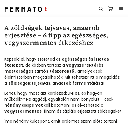
A zöldségek tejsavas, anaerob
erjesztése – 6 tipp az egészséges,
vegyszermentes étkezéshez
Képzeld el, hogy szereted az
egészséges és ízletes
ételeket,
de közben tartasz a
vegyszerektől és
mesterséges tartósítószerektől
, amelyek sok
élelmiszerben megtalálhatók. Mit tehetsz? Itt a megoldás:
a
zöldségek tejsavas, anaerob fermentálása
!
Lehet, hogy most azt kérdezed: „Mi ez, és hogyan
működik?” Ne aggódj, egyáltalán nem bonyolult – csak
néhány alapelvet
kell betartani, és élvezheted a
vegyszermentes
, finom és tápláló erjesztett zöldségeket.
Íme néhány kulcspont, amit érdemes szem előtt tartani: