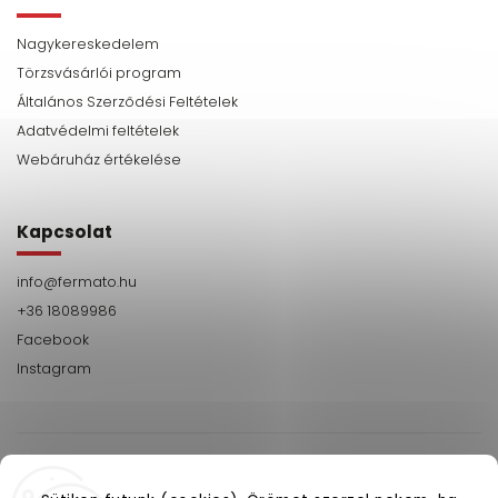
Nagykereskedelem
Törzsvásárlói program
Általános Szerződési Feltételek
Adatvédelmi feltételek
Webáruház értékelése
Kapcsolat
info
@
fermato.hu
+36 18089986
Facebook
Instagram