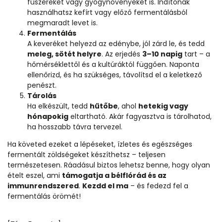
fűszereket vagy gyógynövényeket is. Indítónak
használhatsz kefírt vagy előző fermentálásból
megmaradt levet is.
Fermentálás
A keveréket helyezd az edénybe, jól zárd le, és tedd
meleg, sötét helyre
. Az erjedés
3–10 napig
tart – a
hőmérséklettől és a kultúráktól függően. Naponta
ellenőrizd, és ha szükséges, távolítsd el a keletkező
penészt.
Tárolás
Ha elkészült, tedd
hűtőbe
, ahol
hetekig vagy
hónapokig
eltartható. Akár fagyasztva is tárolhatod,
ha hosszabb távra tervezel.
Ha követed ezeket a lépéseket, ízletes és egészséges
fermentált zöldségeket készíthetsz – teljesen
természetesen. Ráadásul biztos lehetsz benne, hogy olyan
ételt eszel, ami
támogatja a bélflórád és az
immunrendszered
.
Kezdd el ma
– és fedezd fel a
fermentálás örömét!