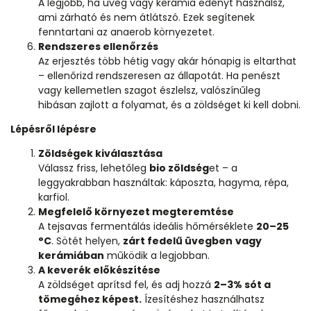
A legjobb, ha üveg vagy kerámia edényt használsz,
ami zárható és nem átlátszó. Ezek segítenek
fenntartani az anaerob környezetet.
Rendszeres ellenőrzés
Az erjesztés több hétig vagy akár hónapig is eltarthat
– ellenőrizd rendszeresen az állapotát. Ha penészt
vagy kellemetlen szagot észlelsz, valószínűleg
hibásan zajlott a folyamat, és a zöldséget ki kell dobni.
Lépésről lépésre
Zöldségek kiválasztása
Válassz friss, lehetőleg
bio zöldség
et – a
leggyakrabban használtak: káposzta, hagyma, répa,
karfiol.
Megfelelő környezet megteremtése
A tejsavas fermentálás ideális hőmérséklete
20–25
°C
. Sötét helyen,
zárt fedelű üvegben
vagy
kerámiában
működik a legjobban.
A keverék előkészítése
A zöldséget aprítsd fel, és adj hozzá
2–3% sót a
tömegéhez képest.
Ízesítéshez használhatsz