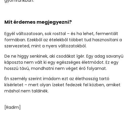
gyomrunkban.
Mit érdemes megjegyezni?
Egyél változatosan, sok rosttal – és ha lehet, fermentált
formában. Ezekből az ételekből többet tud hasznosítani a
szervezeted, mint a nyers változatokból.
De ne higgy senkinek, aki csodákat ígér. Egy adag savanyú
káposzta nem vált ki egy egészséges életmódot. Ez egy
hosszú távú, mondhatni nem véget érő folyamat.
Én személy szerint imádom ezt az élethosszig tartó
kísérletet – mert olyan ízeket fedezek fel közben, amiket
máshol nem találnék.
[Radim]