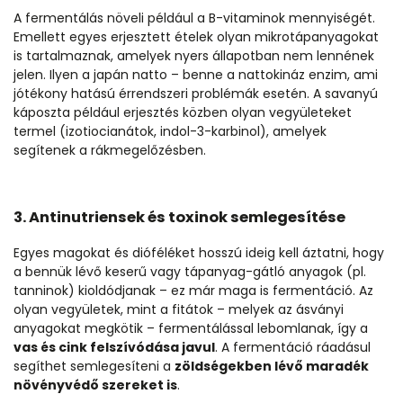
A fermentálás növeli például a B-vitaminok mennyiségét.
Emellett egyes erjesztett ételek olyan mikrotápanyagokat
is tartalmaznak, amelyek nyers állapotban nem lennének
jelen. Ilyen a japán natto – benne a nattokináz enzim, ami
jótékony hatású érrendszeri problémák esetén. A savanyú
káposzta például erjesztés közben olyan vegyületeket
termel (izotiocianátok, indol-3-karbinol), amelyek
segítenek a rákmegelőzésben.
3. Antinutriensek és toxinok semlegesítése
Egyes magokat és dióféléket hosszú ideig kell áztatni, hogy
a bennük lévő keserű vagy tápanyag-gátló anyagok (pl.
tanninok) kioldódjanak – ez már maga is fermentáció. Az
olyan vegyületek, mint a fitátok – melyek az ásványi
anyagokat megkötik – fermentálással lebomlanak, így a
vas és cink felszívódása javul
. A fermentáció ráadásul
segíthet semlegesíteni a
zöldségekben lévő maradék
növényvédő szereket is
.