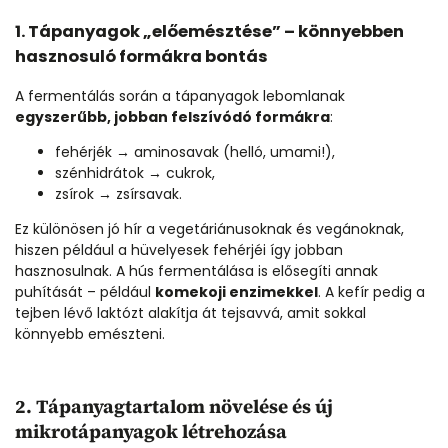
1. Tápanyagok „előemésztése” – könnyebben
hasznosuló formákra bontás
A fermentálás során a tápanyagok lebomlanak
egyszerűbb, jobban felszívódó formákra
:
fehérjék → aminosavak (helló, umami!),
szénhidrátok → cukrok,
zsírok → zsírsavak.
Ez különösen jó hír a vegetáriánusoknak és vegánoknak,
hiszen például a hüvelyesek fehérjéi így jobban
hasznosulnak. A hús fermentálása is elősegíti annak
puhítását – például
komekoji enzimekkel
. A kefír pedig a
tejben lévő laktózt alakítja át tejsavvá, amit sokkal
könnyebb emészteni.
2. Tápanyagtartalom növelése és új
mikrotápanyagok létrehozása