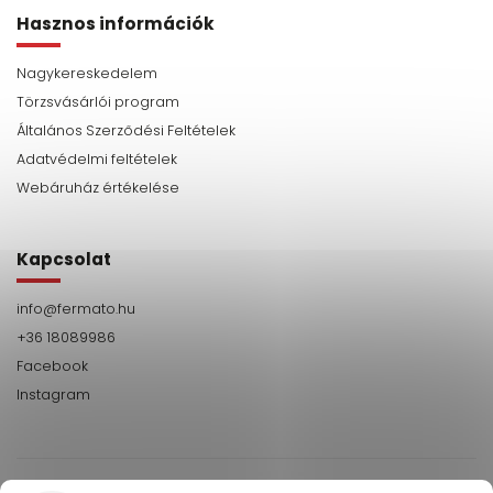
Hasznos információk
Nagykereskedelem
Törzsvásárlói program
Általános Szerződési Feltételek
Adatvédelmi feltételek
Webáruház értékelése
Kapcsolat
info
@
fermato.hu
+36 18089986
Facebook
Instagram