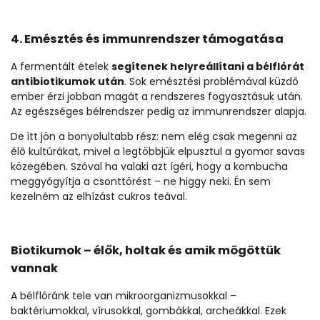
4. Emésztés és immunrendszer támogatása
A fermentált ételek
segítenek helyreállítani a bélflórát
antibiotikumok után
. Sok emésztési problémával küzdő
ember érzi jobban magát a rendszeres fogyasztásuk után.
Az egészséges bélrendszer pedig az immunrendszer alapja.
De itt jön a bonyolultabb rész: nem elég csak megenni az
élő kultúrákat, mivel a legtöbbjük elpusztul a gyomor savas
közegében. Szóval ha valaki azt ígéri, hogy a kombucha
meggyógyítja a csonttörést – ne higgy neki. Én sem
kezelném az elhízást cukros teával.
Biotikumok – élők, holtak és amik mögöttük
vannak
A bélflóránk tele van mikroorganizmusokkal –
baktériumokkal, vírusokkal, gombákkal, archeákkal. Ezek