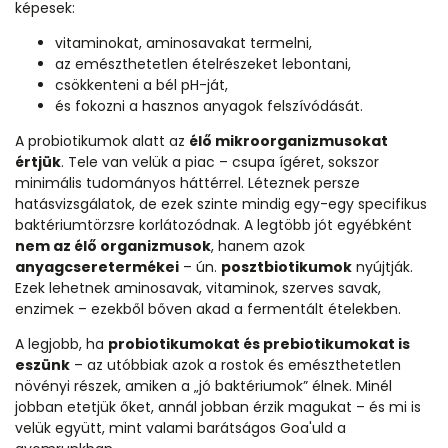
képesek:
vitaminokat, aminosavakat termelni,
az emészthetetlen ételrészeket lebontani,
csökkenteni a bél pH-ját,
és fokozni a hasznos anyagok felszívódását.
A probiotikumok alatt az
élő mikroorganizmusokat
értjük
. Tele van velük a piac – csupa ígéret, sokszor
minimális tudományos háttérrel. Léteznek persze
hatásvizsgálatok, de ezek szinte mindig egy-egy specifikus
baktériumtörzsre korlátozódnak. A legtöbb jót egyébként
nem az élő organizmusok
, hanem azok
anyagcseretermékei
– ún.
posztbiotikumok
nyújtják.
Ezek lehetnek aminosavak, vitaminok, szerves savak,
enzimek – ezekből bőven akad a fermentált ételekben.
A legjobb, ha
probiotikumokat és prebiotikumokat is
eszünk
– az utóbbiak azok a rostok és emészthetetlen
növényi részek, amiken a „jó baktériumok” élnek. Minél
jobban etetjük őket, annál jobban érzik magukat – és mi is
velük együtt, mint valami barátságos Goa'uld a